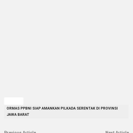
TAGGED
ORMAS PPBNI SIAP AMANKAN PILKADA SERENTAK DI PROVINSI
JAWA BARAT
Previous
N
Previous Article
Next Article