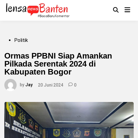
Skip
to
Main
Mengikuti
content
Open
Men
Search
Posted
Politik
in
Ormas PPBNI Siap Amankan
Pilkada Serentak 2024 di
Kabupaten Bogor
by
Jay
20 Juni 2024
0