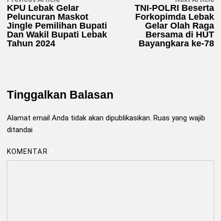
Navigasi
article:
ar
KPU Lebak Gelar
TNI-POLRI Beserta
pos
Peluncuran Maskot
Forkopimda Lebak
Jingle Pemilihan Bupati
Gelar Olah Raga
Dan Wakil Bupati Lebak
Bersama di HUT
Tahun 2024
Bayangkara ke-78
Tinggalkan Balasan
Alamat email Anda tidak akan dipublikasikan.
Ruas yang wajib
ditandai
*
KOMENTAR
*