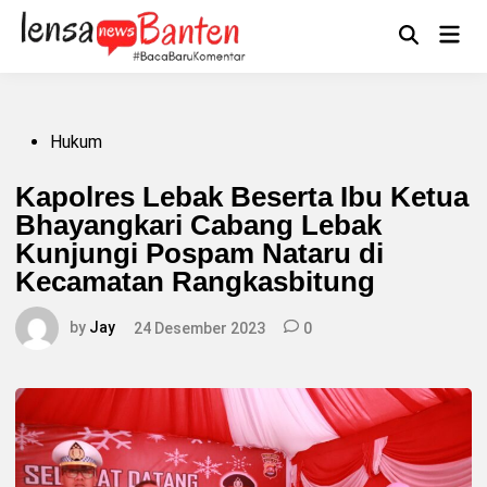
Skip
to
Main
Mengikuti
content
Open
Men
Search
Posted
Hukum
in
Kapolres Lebak Beserta Ibu Ketua
Bhayangkari Cabang Lebak
Kunjungi Pospam Nataru di
Kecamatan Rangkasbitung
by
Jay
24 Desember 2023
0