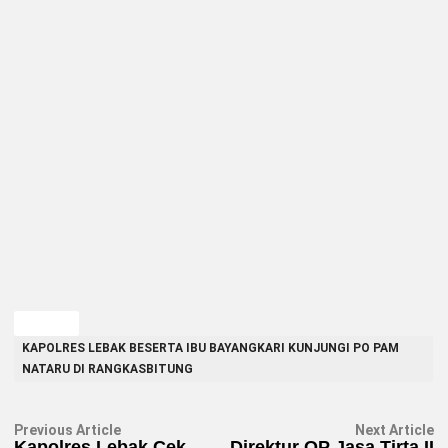
TAGGED
KAPOLRES LEBAK BESERTA IBU BAYANGKARI KUNJUNGI PO PAM
NATARU DI RANGKASBITUNG
Navigasi
Previous
N
Previous Article
Next Article
article:
ar
Kapolres Lebak Cek
Direktur OP Jasa Tirta II