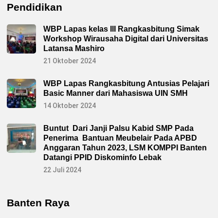
m
Pendidikan
a
t
a
WBP Lapas kelas III Rangkasbitung Simak
n
R
Workshop Wirausaha Digital dari Universitas
a
Latansa Mashiro
n
g
21 Oktober 2024
k
a
s
WBP Lapas Rangkasbitung Antusias Pelajari
b
i
Basic Manner dari Mahasiswa UIN SMH
t
u
14 Oktober 2024
n
g
Buntut Dari Janji Palsu Kabid SMP Pada
Penerima Bantuan Meubelair Pada APBD
Anggaran Tahun 2023, LSM KOMPPI Banten
Datangi PPID Diskominfo Lebak
22 Juli 2024
Banten Raya