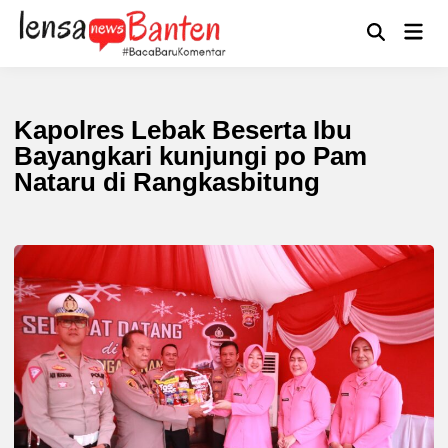
Skip
to
Main
Mengikuti
content
Open
Men
Search
Kapolres Lebak Beserta Ibu
Bayangkari kunjungi po Pam
Nataru di Rangkasbitung