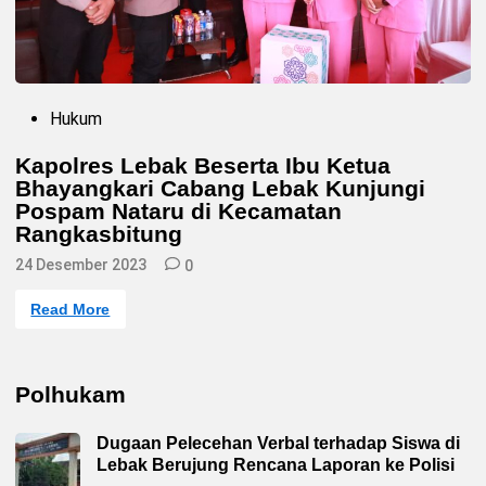
P
Hukum
o
s
Kapolres Lebak Beserta Ibu Ketua
t
Bhayangkari Cabang Lebak Kunjungi
e
d
Pospam Nataru di Kecamatan
i
Rangkasbitung
n
24 Desember 2023
0
K
Read More
a
p
o
l
r
Polhukam
e
s
L
Dugaan Pelecehan Verbal terhadap Siswa di
e
b
Lebak Berujung Rencana Laporan ke Polisi
a