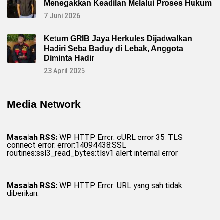
g
Menegakkan Keadilan Melalui Proses Hukum
L
e
7 Juni 2026
b
a
k
Ketum GRIB Jaya Herkules Dijadwalkan
K
Hadiri Seba Baduy di Lebak, Anggota
u
n
Diminta Hadir
j
u
23 April 2026
n
g
i
P
Media Network
o
s
p
a
m
Masalah RSS:
WP HTTP Error: cURL error 35: TLS
N
connect error: error:14094438:SSL
a
routines:ssl3_read_bytes:tlsv1 alert internal error
t
a
r
u
d
Masalah RSS:
WP HTTP Error: URL yang sah tidak
i
diberikan.
K
e
c
a