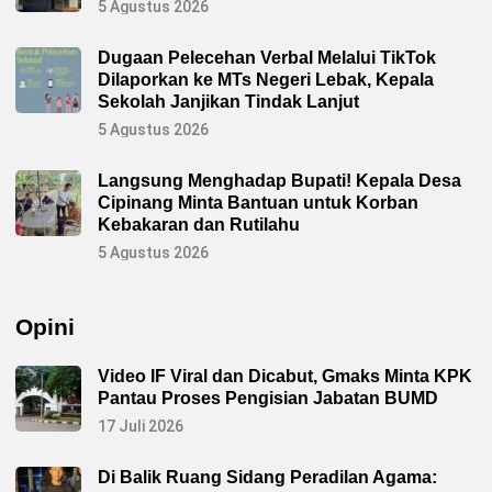
k
5 Agustus 2026
B
e
s
Dugaan Pelecehan Verbal Melalui TikTok
e
Dilaporkan ke MTs Negeri Lebak, Kepala
r
t
Sekolah Janjikan Tindak Lanjut
a
I
5 Agustus 2026
b
u
K
Langsung Menghadap Bupati! Kepala Desa
e
Cipinang Minta Bantuan untuk Korban
t
u
Kebakaran dan Rutilahu
a
B
5 Agustus 2026
h
a
y
a
Opini
n
g
k
a
Video IF Viral dan Dicabut, Gmaks Minta KPK
r
Pantau Proses Pengisian Jabatan BUMD
i
C
17 Juli 2026
a
b
a
Di Balik Ruang Sidang Peradilan Agama:
n