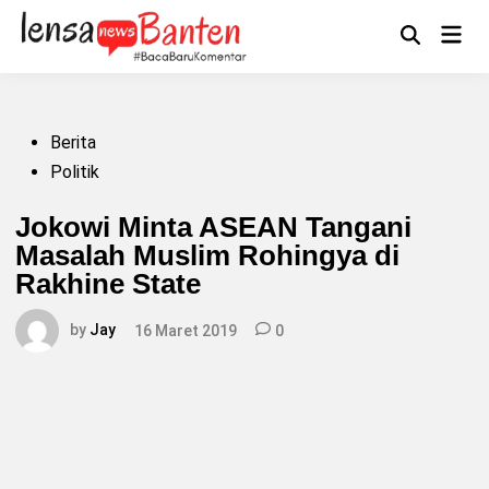
Skip
to
Main
Mengikuti
content
Open
Men
Search
Posted
Berita
in
Politik
Jokowi Minta ASEAN Tangani
Masalah Muslim Rohingya di
Rakhine State
by
Jay
16 Maret 2019
0