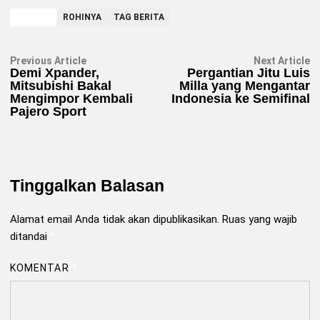
TAGGED
ROHINYA
TAG BERITA
Navigasi
Previous
N
Previous Article
Next Article
article:
ar
Demi Xpander,
Pergantian Jitu Luis
pos
Mitsubishi Bakal
Milla yang Mengantar
Mengimpor Kembali
Indonesia ke Semifinal
Pajero Sport
Tinggalkan Balasan
Alamat email Anda tidak akan dipublikasikan.
Ruas yang wajib
ditandai
*
KOMENTAR
*