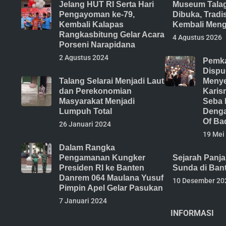
Jelang HUT RI Serta Hari
Museum Tala
Pengayoman ke-79,
Dibuka, Trad
Kembali Kalapas
Kembali Meng
Rangkasbitung Gelar Acara
4 Agustus 2026
Porseni Narapidana
2 Agustus 2024
Pemka
Dispu
Talang Selarai Menjadi Laut
Menye
dan Perekonomian
Karis
Masyarakat Menjadi
Seba 
Lumpuh Total
Denga
Of Ba
26 Januari 2024
19 Mei
Dalam Rangka
Pengamanan Kungker
Sejarah Panj
Presiden RI ke Banten
Sunda di Ban
Danrem 064 Maulana Yusuf
10 Desember 20
Pimpin Apel Gelar Pasukan
7 Januari 2024
INFORMASI