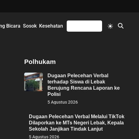
Switch
ng Bicara
Sosok
Kesehatan
Mengikuti
Open
to
Search
light
mode
Polhukam
Dugaan Pelecehan Verbal
terhadap Siswa di Lebak
Berujung Rencana Laporan ke
Polisi
5 Agustus 2026
Dugaan Pelecehan Verbal Melalui TikTok
Dilaporkan ke MTs Negeri Lebak, Kepala
Sekolah Janjikan Tindak Lanjut
5 Agustus 2026