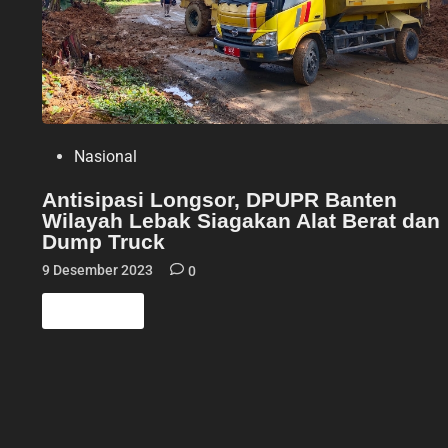
P
Nasional
o
s
Antisipasi Longsor, DPUPR Banten
t
Wilayah Lebak Siagakan Alat Berat dan
e
d
Dump Truck
i
n
9 Desember 2023
0
A
Read More
n
t
i
s
i
p
a
s
i