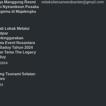
redaksilensanewsbanten@gmail.com
ga Manggung Resmi
isi Nyiramkeun Pusaka
gema di Majalengka
b Lebak Melalui
dpar
lenggarakan
ma Event Nusantara
Baduy Tahun 2024
n Tema The Legacy
duy
 2024
ang Tsunami Selatan
ten
23