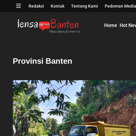
Skip
Open
Redaksi
Kontak
Tentang Kami
Pedoman Media
to
menu
content
Home
Hot Ne
Provinsi Banten