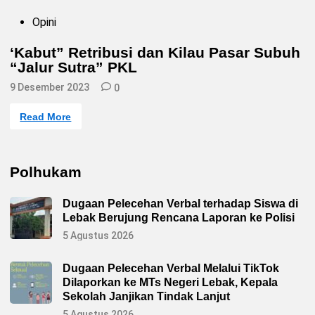
P
Opini
o
s
‘Kabut” Retribusi dan Kilau Pasar Subuh
t
“Jalur Sutra” PKL
e
d
9 Desember 2023
i
0
n
‘
Read More
K
a
b
u
t
Polhukam
”
R
e
Dugaan Pelecehan Verbal terhadap Siswa di
t
r
Lebak Berujung Rencana Laporan ke Polisi
i
b
5 Agustus 2026
u
s
i
Dugaan Pelecehan Verbal Melalui TikTok
d
Dilaporkan ke MTs Negeri Lebak, Kepala
a
n
Sekolah Janjikan Tindak Lanjut
K
i
5 Agustus 2026