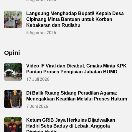
l
a
u
Langsung Menghadap Bupati! Kepala Desa
P
Cipinang Minta Bantuan untuk Korban
a
s
Kebakaran dan Rutilahu
a
r
5 Agustus 2026
S
u
b
u
Opini
h
“
J
a
Video IF Viral dan Dicabut, Gmaks Minta KPK
l
Pantau Proses Pengisian Jabatan BUMD
u
r
17 Juli 2026
S
u
t
Di Balik Ruang Sidang Peradilan Agama:
r
a
Menegakkan Keadilan Melalui Proses Hukum
”
P
7 Juni 2026
K
L
Ketum GRIB Jaya Herkules Dijadwalkan
Hadiri Seba Baduy di Lebak, Anggota
Diminta Hadir