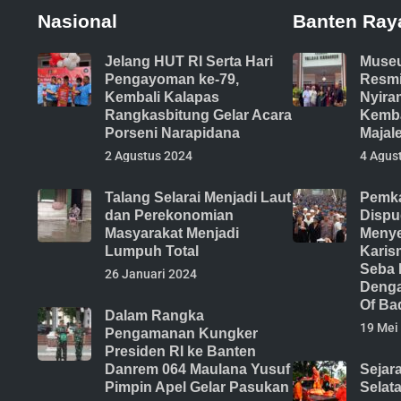
Nasional
Banten Ray
Jelang HUT RI Serta Hari
Muse
Pengayoman ke-79,
Resmi
Kembali Kalapas
Nyira
Rangkasbitung Gelar Acara
Kemba
Porseni Narapidana
Majal
2 Agustus 2024
4 Agus
Talang Selarai Menjadi Laut
Pemka
dan Perekonomian
Dispu
Masyarakat Menjadi
Menye
Lumpuh Total
Karis
Seba 
26 Januari 2024
Denga
Of Ba
Dalam Rangka
19 Mei
Pengamanan Kungker
Presiden RI ke Banten
Danrem 064 Maulana Yusuf
Sejar
Pimpin Apel Gelar Pasukan
Selat