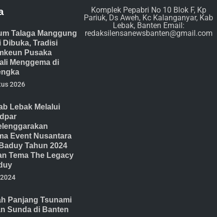
Komplek Pepabri No 10 Blok F, Kp
a
Pariuk, Ds Aweh, Kc Kalanganyar, Kab
Lebak, Banten Email:
redaksilensanewsbanten@gmail.com
um Talaga Manggung
 Dibuka, Tradisi
mkeun Pusaka
li Menggema di
engka
tus 2026
b Lebak Melalui
dpar
lenggarakan
ma Event Nusantara
Baduy Tahun 2024
n Tema The Legacy
duy
 2024
ah Panjang Tsunami
an Sunda di Banten