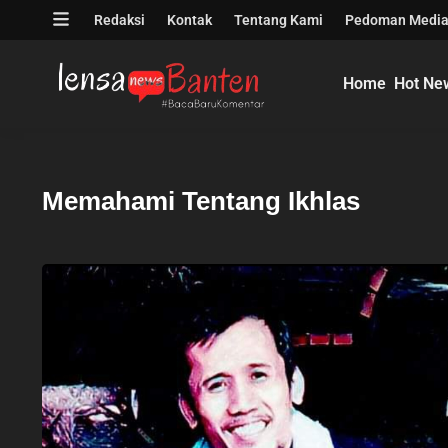
Skip
Open
Redaksi
Kontak
Tentang Kami
Pedoman Media
to
menu
content
Home
Hot Ne
Memahami Tentang Ikhlas