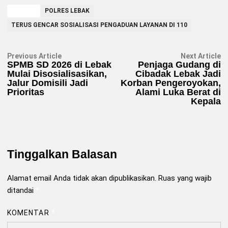
TAGGED
POLRES LEBAK
TERUS GENCAR SOSIALISASI PENGADUAN LAYANAN DI 110
Navigasi
Previous
N
Previous Article
Next Article
article:
ar
SPMB SD 2026 di Lebak
Penjaga Gudang di
pos
Mulai Disosialisasikan,
Cibadak Lebak Jadi
Jalur Domisili Jadi
Korban Pengeroyokan,
Prioritas
Alami Luka Berat di
Kepala
Tinggalkan Balasan
Alamat email Anda tidak akan dipublikasikan.
Ruas yang wajib
ditandai
*
KOMENTAR
*