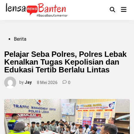
Skip
to
Main
Mengikuti
content
Open
Men
Search
Posted
Berita
in
Pelajar Seba Polres, Polres Lebak
Kenalkan Tugas Kepolisian dan
Edukasi Tertib Berlalu Lintas
by
Jay
8 Mei 2026
0