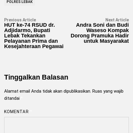
POLRES LEBAK
Navigasi
Previous
N
Previous Article
Next Article
article:
ar
HUT ke-74 RSUD dr.
Andra Soni dan Budi
pos
Adjidarmo, Bupati
Waseso Kompak
Lebak Tekankan
Dorong Pramuka Hadir
Pelayanan Prima dan
untuk Masyarakat
Kesejahteraan Pegawai
Tinggalkan Balasan
Alamat email Anda tidak akan dipublikasikan.
Ruas yang wajib
ditandai
*
KOMENTAR
*