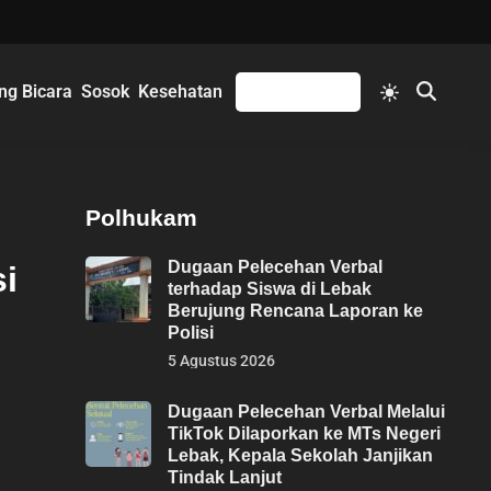
Switch
ng Bicara
Sosok
Kesehatan
Mengikuti
Open
to
Search
light
mode
Polhukam
Dugaan Pelecehan Verbal
i
terhadap Siswa di Lebak
Berujung Rencana Laporan ke
Polisi
5 Agustus 2026
Dugaan Pelecehan Verbal Melalui
TikTok Dilaporkan ke MTs Negeri
Lebak, Kepala Sekolah Janjikan
Tindak Lanjut