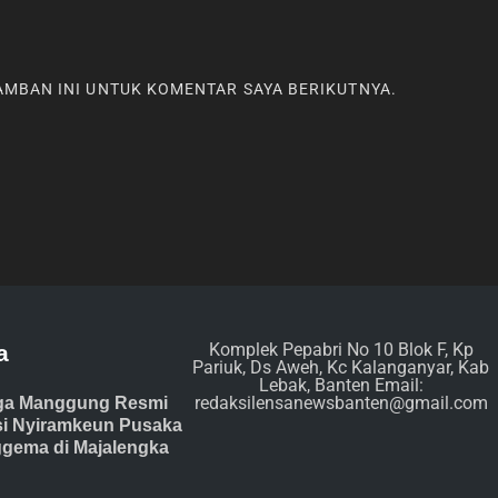
RAMBAN INI UNTUK KOMENTAR SAYA BERIKUTNYA.
Komplek Pepabri No 10 Blok F, Kp
a
Pariuk, Ds Aweh, Kc Kalanganyar, Kab
Lebak, Banten Email:
redaksilensanewsbanten@gmail.com
ga Manggung Resmi
isi Nyiramkeun Pusaka
gema di Majalengka