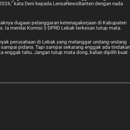
h 2026,” kata Deni kepada LensaNewsBanten dengan nada
raknya dugaan pelanggaran ketenagakerjaan di Kabupaten
gas. Ia menilai Komisi 3 DPRD Lebak terkesan tutup mata.
nyak perusahaan di Lebak yang melanggar undang-undang
if sampai pidana. Tapi sampai sekarang enggak ada tindaka
 enggak tahu. Jangan tutup mata dong, kalian dipilih buat