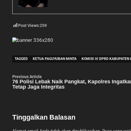
Post Views:
259
TAGGED
KETUA PAGUYUBAN MINTA
KOMISI III DPRD KABUPATEN
Navigasi
Previous
Previous Article
article:
76 Polisi Lebak Naik Pangkat, Kapolres Ingatka
pos
Tetap Jaga Integritas
Tinggalkan Balasan
Alamat email Anda tidak akan dipublikasikan.
Ruas yang waji