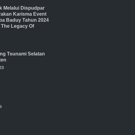
 Melalui Dispudpar
akan Karisma Event
ba Baduy Tahun 2024
The Legacy Of
ang Tsunami Selatan
ten
23
a