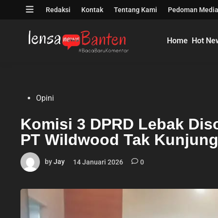
Skip
Open
Redaksi
Kontak
Tentang Kami
Pedoman Media
to
menu
content
Home
Hot Ne
Posted
Opini
in
Komisi 3 DPRD Lebak Diso
PT Wildwood Tak Kunjung
by
Jay
14 Januari 2026
0