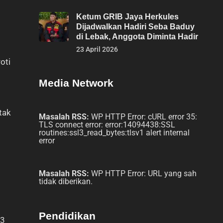
Ketum GRIB Jaya Herkules
Dijadwalkan Hadiri Seba Baduy
di Lebak, Anggota Diminta Hadir
23 April 2026
oti
Media Network
tak
Masalah RSS:
WP HTTP Error: cURL error 35:
TLS connect error: error:14094438:SSL
routines:ssl3_read_bytes:tlsv1 alert internal
error
Masalah RSS:
WP HTTP Error: URL yang sah
tidak diberikan.
Pendidikan
 3