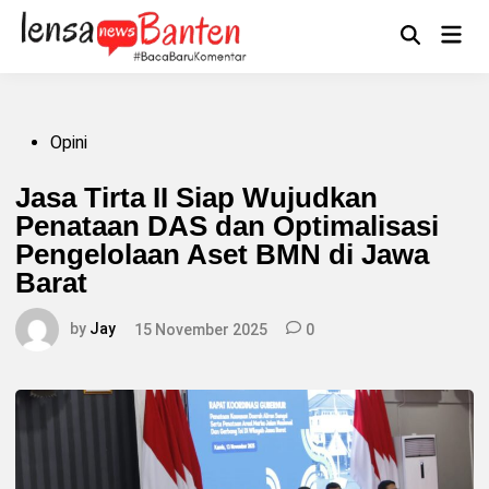
Skip
to
Main
Mengikuti
content
Open
Men
Search
Posted
Opini
in
Jasa Tirta II Siap Wujudkan
Penataan DAS dan Optimalisasi
Pengelolaan Aset BMN di Jawa
Barat
by
Jay
15 November 2025
0