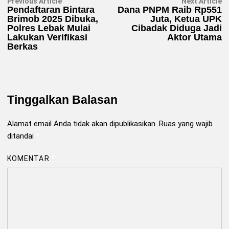
Navigasi
Previous
N
Previous Article
Next Article
article:
ar
Pendaftaran Bintara
Dana PNPM Raib Rp551
pos
Brimob 2025 Dibuka,
Juta, Ketua UPK
Polres Lebak Mulai
Cibadak Diduga Jadi
Lakukan Verifikasi
Aktor Utama
Berkas
Tinggalkan Balasan
Alamat email Anda tidak akan dipublikasikan.
Ruas yang wajib
ditandai
*
KOMENTAR
*