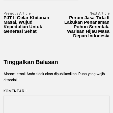
Navigasi
Previous
N
Previous Article
Next Article
article:
ar
PJT II Gelar Khitanan
Perum Jasa Tirta II
pos
Masal, Wujud
Lakukan Penanaman
Kepedulian Untuk
Pohon Serentak,
Generasi Sehat
Warisan Hijau Masa
Depan Indonesia
Tinggalkan Balasan
Alamat email Anda tidak akan dipublikasikan.
Ruas yang wajib
ditandai
*
KOMENTAR
*