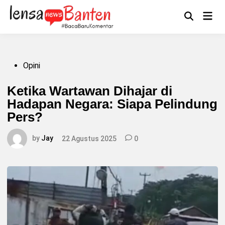
Skip
to
Main
Mengikuti
content
Open
Men
Search
Posted
Opini
in
Ketika Wartawan Dihajar di
Hadapan Negara: Siapa Pelindung
Pers?
by
Jay
22 Agustus 2025
0