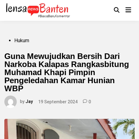
Skip
to
Main
Mengikuti
content
Open
Men
Search
Posted
Hukum
in
Guna Mewujudkan Bersih Dari
Narkoba Kalapas Rangkasbitung
Muhamad Khapi Pimpin
Pengeledahan Kamar Hunian
WBP
by
Jay
19 September 2024
0