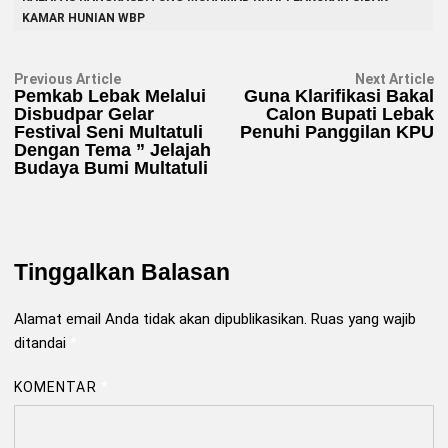
KAMAR HUNIAN WBP
Navigasi
Previous
N
Previous Article
Next Article
article:
ar
Pemkab Lebak Melalui
Guna Klarifikasi Bakal
pos
Disbudpar Gelar
Calon Bupati Lebak
Festival Seni Multatuli
Penuhi Panggilan KPU
Dengan Tema ” Jelajah
Budaya Bumi Multatuli
Tinggalkan Balasan
Alamat email Anda tidak akan dipublikasikan.
Ruas yang wajib
ditandai
*
KOMENTAR
*