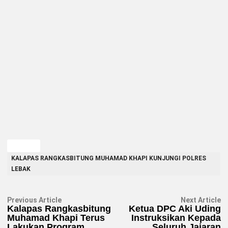
TAGGED
KALAPAS RANGKASBITUNG MUHAMAD KHAPI KUNJUNGI POLRES
LEBAK
Navigasi
Previous
N
Previous Article
Next Article
article:
ar
Kalapas Rangkasbitung
Ketua DPC Aki Uding
pos
Muhamad Khapi Terus
Instruksikan Kepada
Lakukan Program
Seluruh Jajaran