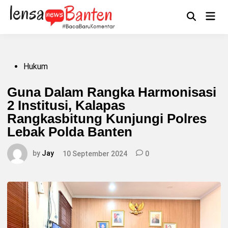
Skip
to
Main
Mengikuti
content
Open
Men
Search
Posted
Hukum
in
Guna Dalam Rangka Harmonisasi
2 Institusi, Kalapas
Rangkasbitung Kunjungi Polres
Lebak Polda Banten
by
Jay
10 September 2024
0