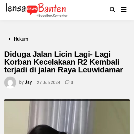
Skip
to
Main
Mengikuti
content
Open
Men
Search
Posted
Hukum
in
Diduga Jalan Licin Lagi- Lagi
Korban Kecelakaan R2 Kembali
terjadi di jalan Raya Leuwidamar
by
Jay
27 Juli 2024
0