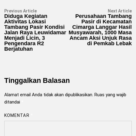
Navigasi
Previous
N
Previous Article
Next Article
article:
ar
Diduga Kegiatan
Perusahaan Tambang
pos
Aktivitas Lokasi
Pasir di Kecamatan
Tambang Pasir Kondisi
Cimarga Langgar Hasil
Jalan Raya Leuwidamar
Musyawarah, 1000 Masa
Menjadi Licin, 3
Ancam Aksi Unjuk Rasa
Pengendara R2
di Pemkab Lebak
Berjatuhan
Tinggalkan Balasan
Alamat email Anda tidak akan dipublikasikan.
Ruas yang wajib
ditandai
*
KOMENTAR
*