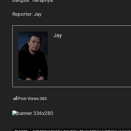
bangsa.” harapnya.
Reporter: Jay
Jay
Post Views:
383