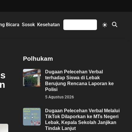
Switch
ng Bicara
Sosok
Kesehatan
Mengikuti
Open
to
Search
light
mode
Polhukam
Dugaan Pelecehan Verbal
es
terhadap Siswa di Lebak
an
Berujung Rencana Laporan ke
Polisi
5 Agustus 2026
Dugaan Pelecehan Verbal Melalui
TikTok Dilaporkan ke MTs Negeri
Lebak, Kepala Sekolah Janjikan
Tindak Lanjut