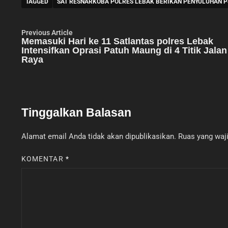
TAGGED
SAT RESNARKOBA POLRES LEBAK BERIKAN PENYULUHAN P
Navigasi
Previous
Previous Article
article:
Memasuki Hari ke 11 Satlantas polres Lebak
pos
Intensifkan Oprasi Patuh Maung di 4 Titik Jalan
Raya
Tinggalkan Balasan
Alamat email Anda tidak akan dipublikasikan.
Ruas yang waji
KOMENTAR
*