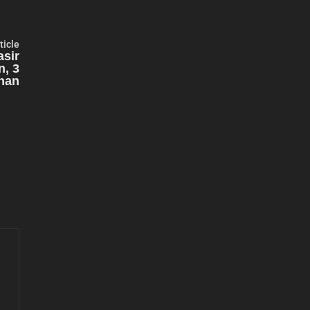
Next
ticle
article:
asir
n, 3
han