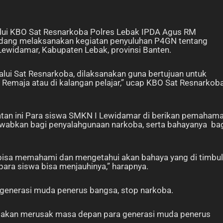
lui KBO Sat Resnarkoba Polres Lebak IPDA Agus RM
edang melaksanakan kegiatan penyuluhan P4GN tentang
ewidamar, Kabupaten Lebak, provinsi Banten.
lalui Sat Resnarkoba, dilaksanakan guna bertujuan untuk
Remaja atau di kalangan pelajar,” ucap KBO Sat Resnarkob
atan ini Para siswa SMKN I Lewidamar di berikan pemaham
wabkan bagi penyalahgunaan narkoba, serta bahayanya ba
bisa memahami dan mengetahui akan bahaya yang di timbu
para siswa bisa menjauhinya,” harapnya.
generasi muda penerus bangsa, stop narkoba.
n akan merusak masa depan para generasi muda penerus