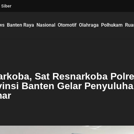
 Siber
ws
Banten Raya
Nasional
Otomotif
Olahraga
Polhukam
Rua
rkoba, Sat Resnarkoba Polr
insi Banten Gelar Penyuluh
mar