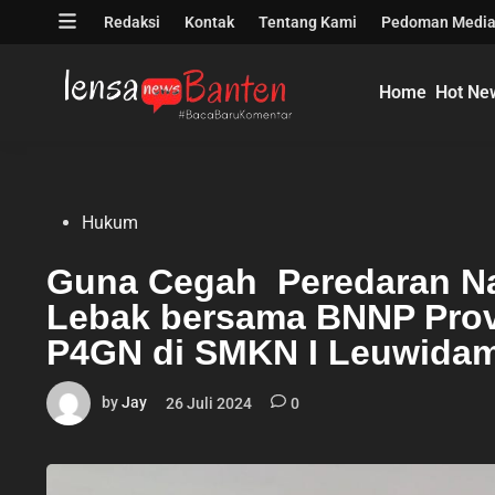
Skip
Open
Redaksi
Kontak
Tentang Kami
Pedoman Media
to
menu
content
Home
Hot Ne
Posted
Hukum
in
Guna Cegah Peredaran Na
Lebak bersama BNNP Prov
P4GN di SMKN I Leuwida
by
Jay
26 Juli 2024
0