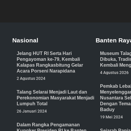
Nasional
Banten Ray
Jelang HUT RI Serta Hari
Museum Tala
Pengayoman ke-79, Kembali
Dibuka, Trad
Kalapas Rangkasbitung Gelar
Kembali Meng
Acara Porseni Narapidana
4 Agustus 2026
2 Agustus 2024
Pemkab Lebak
Talang Selarai Menjadi Laut dan
Menyelenggar
Perekonomian Masyarakat Menjadi
Nusantara Se
Lumpuh Total
Dengan Tema 
Baduy
26 Januari 2024
19 Mei 2024
Dalam Rangka Pengamanan
Kungker Presiden RI ke Banten
Sejarah Panj