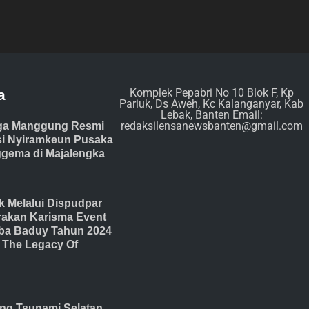
Komplek Pepabri No 10 Blok F, Kp
a
Pariuk, Ds Aweh, Kc Kalanganyar, Kab
Lebak, Banten Email:
redaksilensanewsbanten@gmail.com
ga Manggung Resmi
isi Nyiramkeun Pusaka
gema di Majalengka
 Melalui Dispudpar
akan Karisma Event
ba Baduy Tahun 2024
The Legacy Of
ang Tsunami Selatan