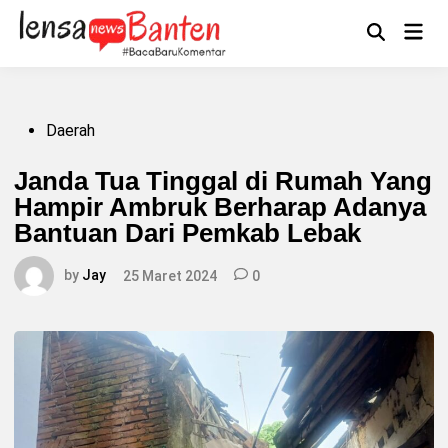
Skip
to
Main
Mengikuti
content
Open
Men
Search
Posted
Daerah
in
Janda Tua Tinggal di Rumah Yang
Hampir Ambruk Berharap Adanya
Bantuan Dari Pemkab Lebak
by
Jay
25 Maret 2024
0