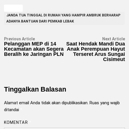
TAGGED
JANDA TUA TINGGAL DI RUMAH YANG HAMPIR AMBRUK BERHARAP
ADANYA BANTUAN DARI PEMKAB LEBAK
Navigasi
Previous
N
Previous Article
Next Article
article:
ar
Pelanggan MEP di 14
Saat Hendak Mandi Dua
pos
Kecamatan akan Segera
Anak Perempuan Hayut
Beralih ke Jaringan PLN
Terseret Arus Sungai
Cisimeut
Tinggalkan Balasan
Alamat email Anda tidak akan dipublikasikan.
Ruas yang wajib
ditandai
*
KOMENTAR
*