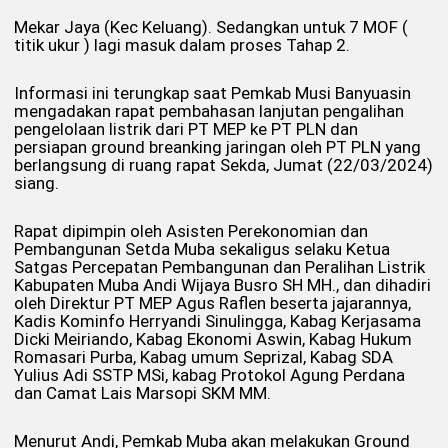
Mekar Jaya (Kec Keluang). Sedangkan untuk 7 MOF (
titik ukur ) lagi masuk dalam proses Tahap 2.
Informasi ini terungkap saat Pemkab Musi Banyuasin
mengadakan rapat pembahasan lanjutan pengalihan
pengelolaan listrik dari PT MEP ke PT PLN dan
persiapan ground breanking jaringan oleh PT PLN yang
berlangsung di ruang rapat Sekda, Jumat (22/03/2024)
siang.
Rapat dipimpin oleh Asisten Perekonomian dan
Pembangunan Setda Muba sekaligus selaku Ketua
Satgas Percepatan Pembangunan dan Peralihan Listrik
Kabupaten Muba Andi Wijaya Busro SH MH., dan dihadiri
oleh Direktur PT MEP Agus Raflen beserta jajarannya,
Kadis Kominfo Herryandi Sinulingga, Kabag Kerjasama
Dicki Meiriando, Kabag Ekonomi Aswin, Kabag Hukum
Romasari Purba, Kabag umum Seprizal, Kabag SDA
Yulius Adi SSTP MSi, kabag Protokol Agung Perdana
dan Camat Lais Marsopi SKM MM.
Menurut Andi, Pemkab Muba akan melakukan Ground