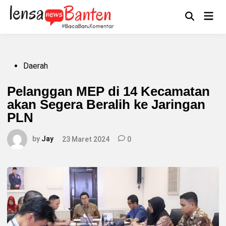
Skip
to
Main
Mengikuti
content
Open
Men
Search
Posted
Daerah
in
Pelanggan MEP di 14 Kecamatan
akan Segera Beralih ke Jaringan
PLN
by
Jay
23 Maret 2024
0