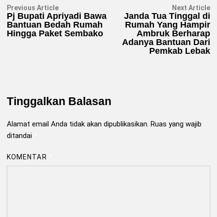
Navigasi
Previous
N
Previous Article
Next Article
article:
ar
Pj Bupati Apriyadi Bawa
Janda Tua Tinggal di
pos
Bantuan Bedah Rumah
Rumah Yang Hampir
Hingga Paket Sembako
Ambruk Berharap
Adanya Bantuan Dari
Pemkab Lebak
Tinggalkan Balasan
Alamat email Anda tidak akan dipublikasikan.
Ruas yang wajib
ditandai
*
KOMENTAR
*