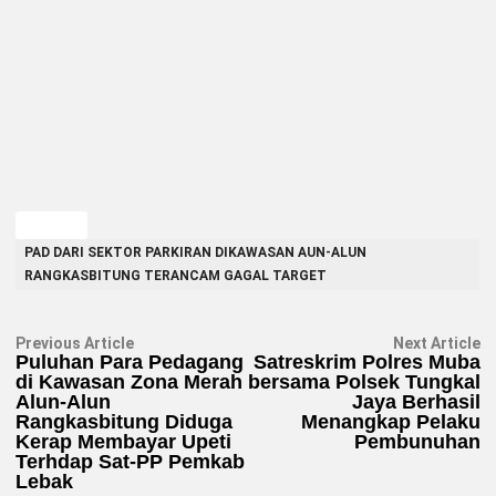
TAGGED
PAD DARI SEKTOR PARKIRAN DIKAWASAN AUN-ALUN
RANGKASBITUNG TERANCAM GAGAL TARGET
Navigasi
Previous
N
Previous Article
Next Article
article:
ar
Puluhan Para Pedagang
Satreskrim Polres Muba
pos
di Kawasan Zona Merah
bersama Polsek Tungkal
Alun-Alun
Jaya Berhasil
Rangkasbitung Diduga
Menangkap Pelaku
Kerap Membayar Upeti
Pembunuhan
Terhdap Sat-PP Pemkab
Lebak