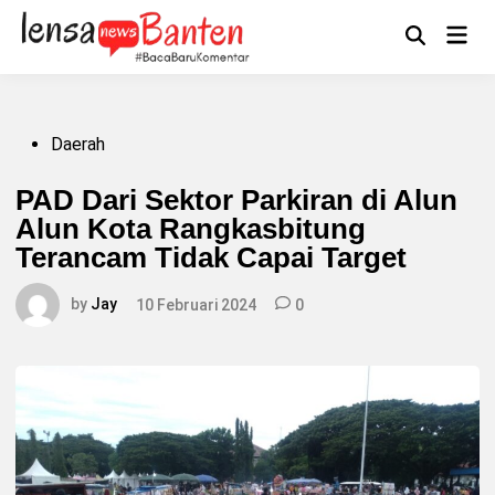
Skip
to
Main
Mengikuti
content
Open
Men
Search
Posted
Daerah
in
PAD Dari Sektor Parkiran di Alun
Alun Kota Rangkasbitung
Terancam Tidak Capai Target
by
Jay
10 Februari 2024
0