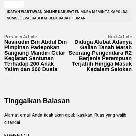
TAGGED
IKATAN WARTAWAN ONLINE KABUPATEN MUBA MEMINTA KAPOLDA
SUMSEL EVALUASI KAPOLEK BABAT TOMAN
Navigasi
Previous
N
Previous Article
Next Article
article:
ar
Nasirudin Bin Abdul Din
Diduga Akibat Adanya
pos
Pimpinan Padepokan
Galian Tanah Marah
Sangiang Mandiri Gelar
Seorang Pengendara R2
Kegiatan Santunan
Berjenis Perempuan
Terhadap 200 Anak
Terjatuh Hingga Masuk
Yatim dan 200 Duafa
Kedalam Selokan
Tinggalkan Balasan
Alamat email Anda tidak akan dipublikasikan.
Ruas yang wajib
ditandai
*
KOMENTAR
*