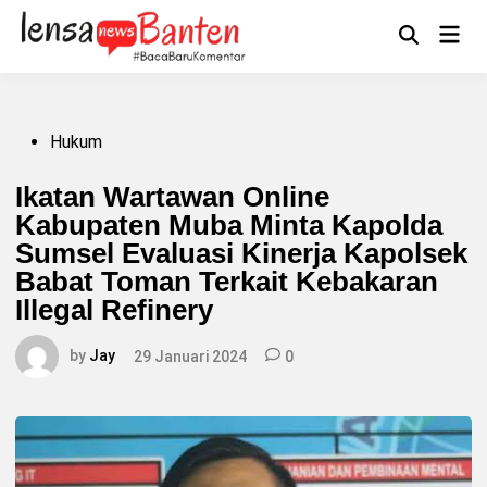
Skip
to
Main
Mengikuti
content
Open
Men
Search
Posted
Hukum
in
Ikatan Wartawan Online
Kabupaten Muba Minta Kapolda
Sumsel Evaluasi Kinerja Kapolsek
Babat Toman Terkait Kebakaran
Illegal Refinery
by
Jay
29 Januari 2024
0