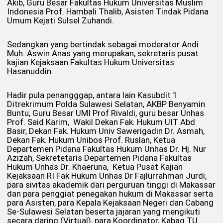
Akib, Guru Besar Fakultas Hukum Universitas Muslim
Indonesia Prof. Hambali Thalib, Asisten Tindak Pidana
Umum Kejati Sulsel Zuhandi.
Sedangkan yang bertindak sebagai moderator Andi
Muh. Aswin Anas yang merupakan, sekretaris pusat
kajian Kejaksaan Fakultas Hukum Universitas
Hasanuddin.
Hadir pula penangggap, antara lain Kasubdit 1
Ditrekrimum Polda Sulawesi Selatan, AKBP Benyamin
Buntu, Guru Besar UMI Prof Rivaldi, guru besar Unhas
Prof. Said Karim, Wakil Dekan Fak. Hukum UIT Abd
Basir, Dekan Fak. Hukum Univ Sawerigadin Dr. Asmah,
Dekan Fak. Hukum Unibos Prof. Ruslan, Ketua
Departemen Pidana Fakultas Hukum Unhas Dr. Hj. Nur
Azizah, Sekretetaris Departemen Pidana Fakultas
Hukum Unhas Dr. Khaeruna, Ketua Pusat Kajian
Kejaksaan RI Fak Hukum Unhas Dr Fajlurrahman Jurdi,
para sivitas akademik dari perguruan tinggi di Makassar
dan para penggiat penegakan hukum di Makassar serta
para Asisten, para Kepala Kejaksaan Negeri dan Cabang
Se-Sulawesi Selatan beserta jajaran yang mengikuti
secara daring (Virtual), para Koordinator, Kabag TU