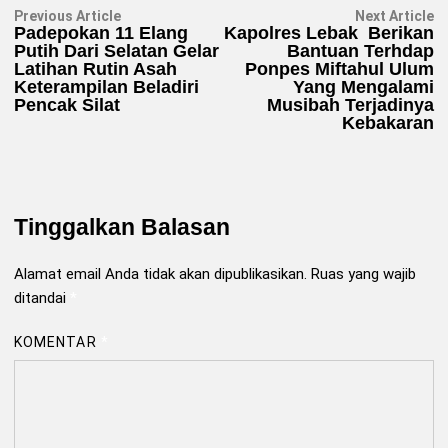
Navigasi
Previous
N
Previous Article
Next Article
article:
ar
Padepokan 11 Elang
Kapolres Lebak Berikan
pos
Putih Dari Selatan Gelar
Bantuan Terhdap
Latihan Rutin Asah
Ponpes Miftahul Ulum
Keterampilan Beladiri
Yang Mengalami
Pencak Silat
Musibah Terjadinya
Kebakaran
Tinggalkan Balasan
Alamat email Anda tidak akan dipublikasikan.
Ruas yang wajib
ditandai
*
KOMENTAR
*