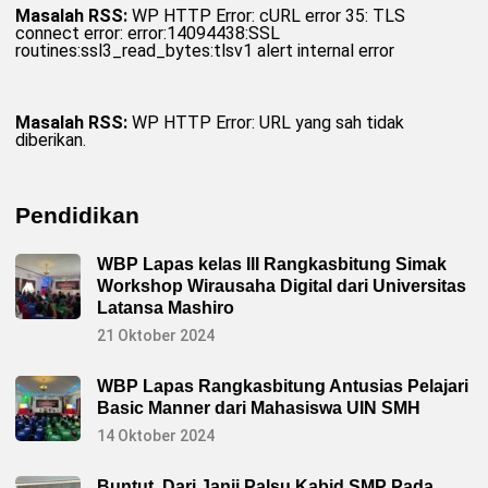
Masalah RSS:
WP HTTP Error: cURL error 35: TLS
connect error: error:14094438:SSL
routines:ssl3_read_bytes:tlsv1 alert internal error
Masalah RSS:
WP HTTP Error: URL yang sah tidak
diberikan.
Pendidikan
WBP Lapas kelas III Rangkasbitung Simak
Workshop Wirausaha Digital dari Universitas
Latansa Mashiro
21 Oktober 2024
WBP Lapas Rangkasbitung Antusias Pelajari
Basic Manner dari Mahasiswa UIN SMH
14 Oktober 2024
Buntut Dari Janji Palsu Kabid SMP Pada