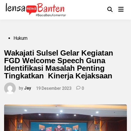
Skip
to
Main
Mengikuti
content
Open
Men
Search
Posted
Hukum
in
Wakajati Sulsel Gelar Kegiatan
FGD Welcome Speech Guna
Identifikasi Masalah Penting
Tingkatkan Kinerja Kejaksaan
by
Jay
19 Desember 2023
0