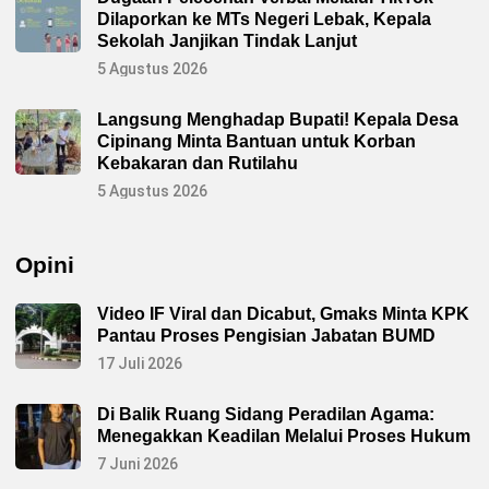
t
Dilaporkan ke MTs Negeri Lebak, Kepala
e
n
Sekolah Janjikan Tindak Lanjut
,
K
5 Agustus 2026
o
m
i
Langsung Menghadap Bupati! Kepala Desa
t
Cipinang Minta Bantuan untuk Korban
m
e
Kebakaran dan Rutilahu
n
M
5 Agustus 2026
e
m
b
a
Opini
n
g
u
n
Video IF Viral dan Dicabut, Gmaks Minta KPK
E
Pantau Proses Pengisian Jabatan BUMD
k
o
17 Juli 2026
s
i
s
Di Balik Ruang Sidang Peradilan Agama:
t
e
Menegakkan Keadilan Melalui Proses Hukum
m
I
7 Juni 2026
n