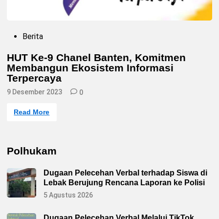
P
Berita
o
s
HUT Ke-9 Chanel Banten, Komitmen
t
Membangun Ekosistem Informasi
e
d
Terpercaya
i
n
9 Desember 2023
0
H
Read More
U
T
K
e
-
Polhukam
9
C
h
Dugaan Pelecehan Verbal terhadap Siswa di
a
n
Lebak Berujung Rencana Laporan ke Polisi
e
l
5 Agustus 2026
B
a
n
Dugaan Pelecehan Verbal Melalui TikTok