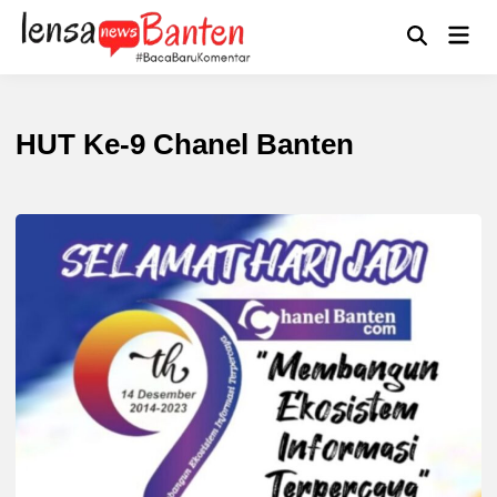
Skip
to
Main
Mengikuti
content
Open
Men
Search
HUT Ke-9 Chanel Banten