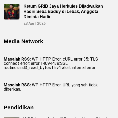
f
o
Ketum GRIB Jaya Herkules Dijadwalkan
r
Hadiri Seba Baduy di Lebak, Anggota
m
a
Diminta Hadir
s
i
23 April 2026
T
e
r
p
Media Network
e
r
c
a
y
Masalah RSS:
WP HTTP Error: cURL error 35: TLS
a
connect error: error:14094438:SSL
routines:ssl3_read_bytes:tlsv1 alert internal error
Masalah RSS:
WP HTTP Error: URL yang sah tidak
diberikan.
Pendidikan