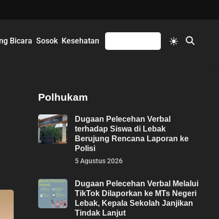
Switch
ng Bicara
Sosok
Kesehatan
Mengikuti
Open
to
Search
light
mode
Polhukam
Dugaan Pelecehan Verbal
terhadap Siswa di Lebak
Berujung Rencana Laporan ke
Polisi
5 Agustus 2026
Dugaan Pelecehan Verbal Melalui
TikTok Dilaporkan ke MTs Negeri
Lebak, Kepala Sekolah Janjikan
Tindak Lanjut