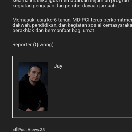
selama ini, sekaligus memaparkan sejumlah progra
kegiatan pengajian dan pemberdayaan jamaah.
Memasuki usia ke-6 tahun, MD-PCI terus berkomitme
dakwah, pendidikan, dan kegiatan sosial kemasyaraka
berakhlak dan bermanfaat bagi umat.
Reporter (Qiwong).
Jay
Post Views:
38