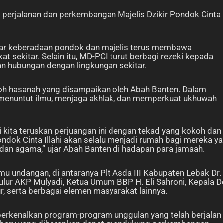
 perjalanan dan perkembangan Majelis Dzikir Pondok Cinta
agar keberadaan pondok dan majelis terus membawa
sekitar. Selain itu, MD-PCI turut berbagi rezeki kepada
an hubungan dengan lingkungan sekitar.
h hasanah yang disampaikan oleh Abah Banten. Dalam
 menuntut ilmu, menjaga akhlak, dan memperkuat ukhuwah
i kita teruskan perjuangan ini dengan tekad yang kokoh dan
ondok Cinta Illahi akan selalu menjadi rumah bagi mereka y
a dan agama,” ujar Abah Banten di hadapan para jamaah.
mu undangan, di antaranya Plt Asda III Kabupaten Lebak Dr.
kulur AKP Mulyadi, Ketua Umum BBP H. Eli Sahroni, Kepala 
r, serta berbagai elemen masyarakat lainnya.
rkenalkan program-program unggulan yang telah berjalan