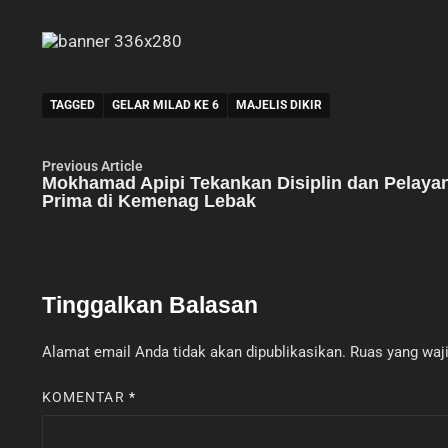
TAGGED
GELAR MILAD KE 6
MAJELIS DIKIR
Navigasi
Previous
Previous Article
article:
Mokhamad Apipi Tekankan Disiplin dan Pelaya
pos
Prima di Kemenag Lebak
Tinggalkan Balasan
Alamat email Anda tidak akan dipublikasikan.
Ruas yang waji
KOMENTAR
*