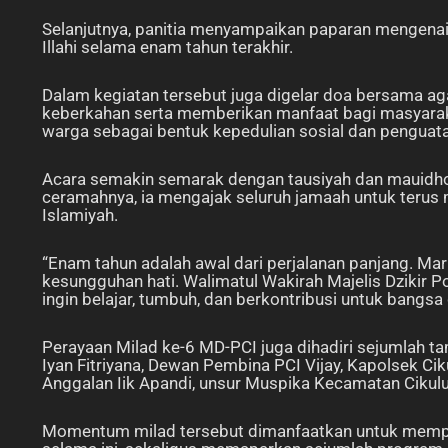
Selanjutnya, panitia menyampaikan paparan mengenai
Illahi selama enam tahun terakhir.
Dalam kegiatan tersebut juga digelar doa bersama 
keberkahan serta memberikan manfaat bagi masyarakat 
warga sebagai bentuk kepedulian sosial dan penguat
Acara semakin semarak dengan tausiyah dan mauidho
ceramahnya, ia mengajak seluruh jamaah untuk terus
Islamiyah.
“Enam tahun adalah awal dari perjalanan panjang. Mar
kesungguhan hati. Walimatul Wakirah Majelis Dzikir P
ingin belajar, tumbuh, dan berkontribusi untuk bangs
Perayaan Milad ke-6 MD-PCI juga dihadiri sejumlah ta
Iyan Fitriyana, Dewan Pembina PCI Vijay, Kapolsek Ci
Anggalan Iik Apandi, unsur Muspika Kecamatan Cikulu
Momentum milad tersebut dimanfaatkan untuk mempe