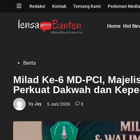
Skip
Open
Redaksi
Kontak
Tentang Kami
Pedoman Media
to
menu
content
Home
Hot Ne
Posted
Berita
in
Milad Ke-6 MD-PCI, Majelis
Perkuat Dakwah dan Kepedu
by
Jay
5 Juni 2026
0