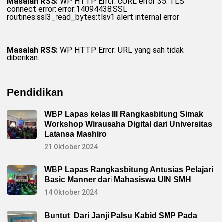
Masalah RSS:
WP HTTP Error: cURL error 35: TLS
connect error: error:14094438:SSL
routines:ssl3_read_bytes:tlsv1 alert internal error
Masalah RSS:
WP HTTP Error: URL yang sah tidak
diberikan.
Pendidikan
WBP Lapas kelas III Rangkasbitung Simak
Workshop Wirausaha Digital dari Universitas
Latansa Mashiro
21 Oktober 2024
WBP Lapas Rangkasbitung Antusias Pelajari
Basic Manner dari Mahasiswa UIN SMH
14 Oktober 2024
Buntut Dari Janji Palsu Kabid SMP Pada