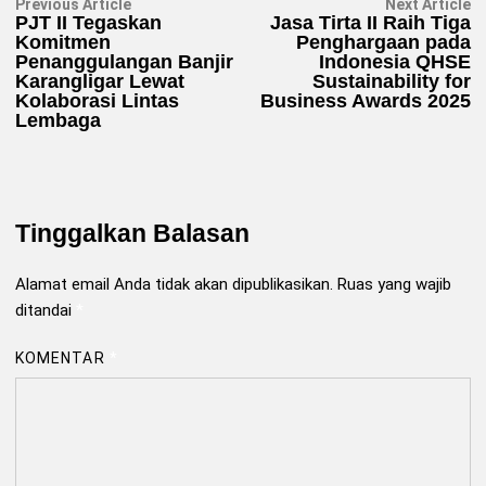
Navigasi
Previous
N
Previous Article
Next Article
article:
ar
PJT II Tegaskan
Jasa Tirta II Raih Tiga
pos
Komitmen
Penghargaan pada
Penanggulangan Banjir
Indonesia QHSE
Karangligar Lewat
Sustainability for
Kolaborasi Lintas
Business Awards 2025
Lembaga
Tinggalkan Balasan
Alamat email Anda tidak akan dipublikasikan.
Ruas yang wajib
ditandai
*
KOMENTAR
*