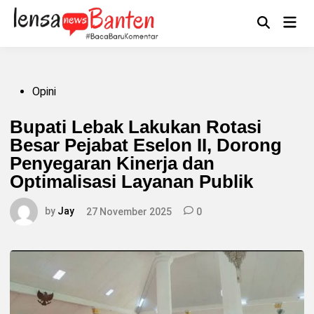
Skip
to
Main
Mengikuti
content
Open
Men
Search
Posted
Opini
in
Bupati Lebak Lakukan Rotasi
Besar Pejabat Eselon II, Dorong
Penyegaran Kinerja dan
Optimalisasi Layanan Publik
by
Jay
27 November 2025
0