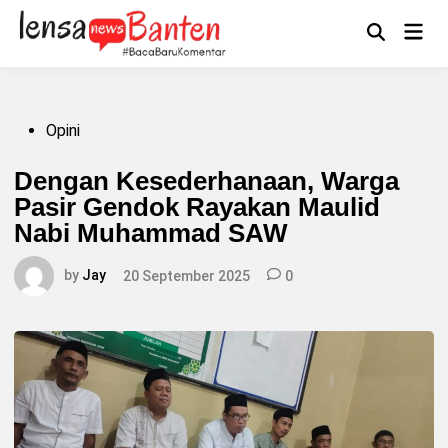
Skip
to
Main
Mengikuti
content
Open
Men
Search
Posted
Opini
in
Dengan Kesederhanaan, Warga
Pasir Gendok Rayakan Maulid
Nabi Muhammad SAW
by
Jay
20 September 2025
0