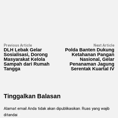
Navigasi
Previous
N
Previous Article
Next Article
article:
ar
DLH Lebak Gelar
Polda Banten Dukung
pos
Sosialisasi, Dorong
Ketahanan Pangan
Masyarakat Kelola
Nasional, Gelar
Sampah dari Rumah
Penanaman Jagung
Tangga
Serentak Kuartal IV
Tinggalkan Balasan
Alamat email Anda tidak akan dipublikasikan.
Ruas yang wajib
ditandai
*