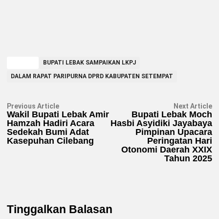
TAGGED
BUPATI LEBAK SAMPAIKAN LKPJ
DALAM RAPAT PARIPURNA DPRD KABUPATEN SETEMPAT
Navigasi
Previous
N
Previous Article
Next Article
article:
ar
Wakil Bupati Lebak Amir
Bupati Lebak Moch
pos
Hamzah Hadiri Acara
Hasbi Asyidiki Jayabaya
Sedekah Bumi Adat
Pimpinan Upacara
Kasepuhan Cilebang
Peringatan Hari
Otonomi Daerah XXIX
Tahun 2025
Tinggalkan Balasan