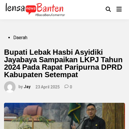
Skip
to
Main
Mengikuti
content
Open
Men
Search
Posted
Daerah
in
Bupati Lebak Hasbi Asyidiki
Jayabaya Sampaikan LKPJ Tahun
2024 Pada Rapat Paripurna DPRD
Kabupaten Setempat
by
Jay
23 April 2025
0