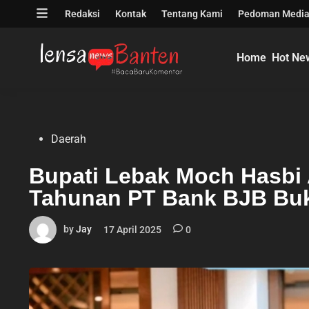
Skip
Open
Redaksi
Kontak
Tentang Kami
Pedoman Media
to
menu
content
Home
Hot Ne
Posted
Daerah
in
Bupati Lebak Moch Hasbi 
Tahunan PT Bank BJB Bu
by
Jay
17 April 2025
0