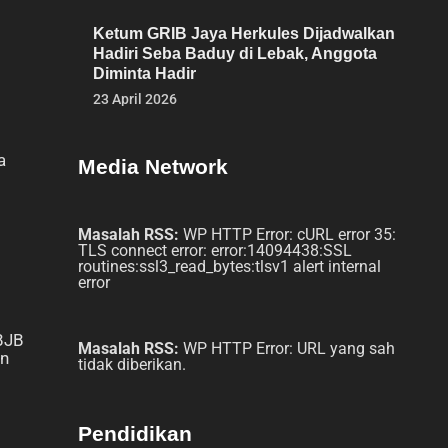
Ketum GRIB Jaya Herkules Dijadwalkan
Hadiri Seba Baduy di Lebak, Anggota
Diminta Hadir
23 April 2026
a
Media Network
Masalah RSS:
WP HTTP Error: cURL error 35:
TLS connect error: error:14094438:SSL
routines:ssl3_read_bytes:tlsv1 alert internal
s
error
 BJB
Masalah RSS:
WP HTTP Error: URL yang sah
en
tidak diberikan.
Pendidikan