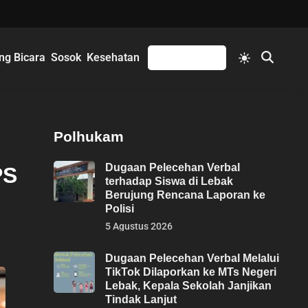
Switch
ng Bicara
Sosok
Kesehatan
Mengikuti
Open
to
Search
light
mode
Polhukam
Dugaan Pelecehan Verbal
PS
terhadap Siswa di Lebak
Berujung Rencana Laporan ke
Polisi
5 Agustus 2026
Dugaan Pelecehan Verbal Melalui
TikTok Dilaporkan ke MTs Negeri
Lebak, Kepala Sekolah Janjikan
Tindak Lanjut