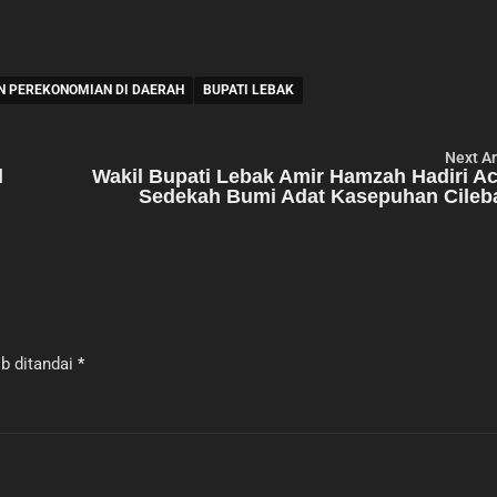
N PEREKONOMIAN DI DAERAH
BUPATI LEBAK
Next Ar
l
Wakil Bupati Lebak Amir Hamzah Hadiri A
Sedekah Bumi Adat Kasepuhan Cileb
b ditandai
*