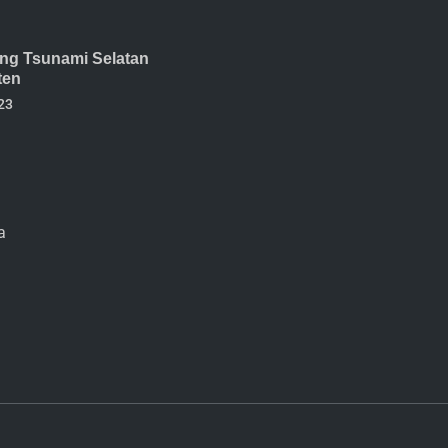
ang Tsunami Selatan
ten
23
a