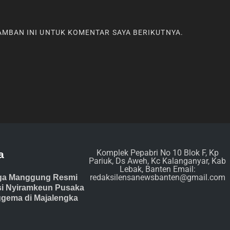
RAMBAN INI UNTUK KOMENTAR SAYA BERIKUTNYA.
Komplek Pepabri No 10 Blok F, Kp
a
Pariuk, Ds Aweh, Kc Kalanganyar, Kab
Lebak, Banten Email:
redaksilensanewsbanten@gmail.com
ga Manggung Resmi
isi Nyiramkeun Pusaka
gema di Majalengka