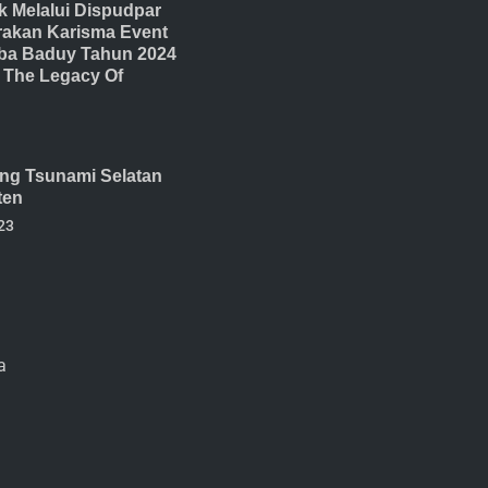
 Melalui Dispudpar
akan Karisma Event
ba Baduy Tahun 2024
The Legacy Of
ang Tsunami Selatan
ten
23
a