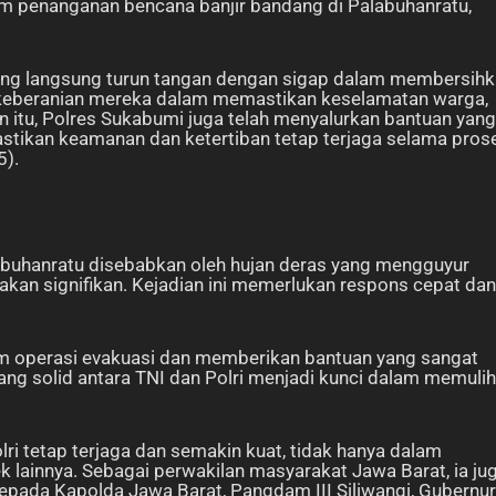
lam penanganan bencana banjir bandang di Palabuhanratu,
yang langsung turun tangan dengan sigap dalam membersih
n keberanian mereka dalam memastikan keselamatan warga,
in itu, Polres Sukabumi juga telah menyalurkan bantuan yang
tikan keamanan dan ketertiban tetap terjaga selama pros
5).
abuhanratu disebabkan oleh hujan deras yang mengguyur
kan signifikan. Kejadian ini memerlukan respons cepat dan
lam operasi evakuasi dan memberikan bantuan yang sangat
ng solid antara TNI dan Polri menjadi kunci dalam memuli
lri tetap terjaga dan semakin kuat, tidak hanya dalam
 lainnya. Sebagai perwakilan masyarakat Jawa Barat, ia ju
pada Kapolda Jawa Barat, Pangdam III Siliwangi, Gubernur