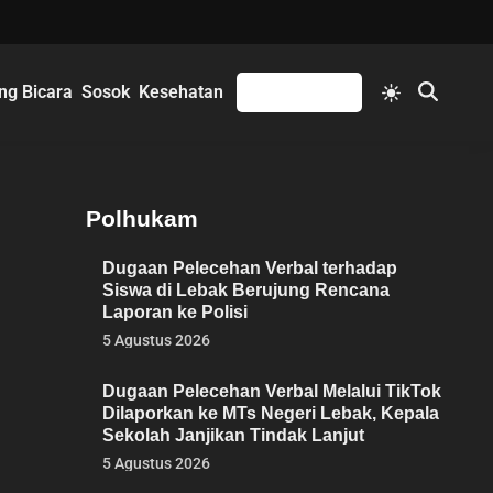
Switch
ng Bicara
Sosok
Kesehatan
Mengikuti
Open
to
Search
light
mode
Polhukam
Dugaan Pelecehan Verbal terhadap
Siswa di Lebak Berujung Rencana
Laporan ke Polisi
5 Agustus 2026
Dugaan Pelecehan Verbal Melalui TikTok
Dilaporkan ke MTs Negeri Lebak, Kepala
Sekolah Janjikan Tindak Lanjut
5 Agustus 2026