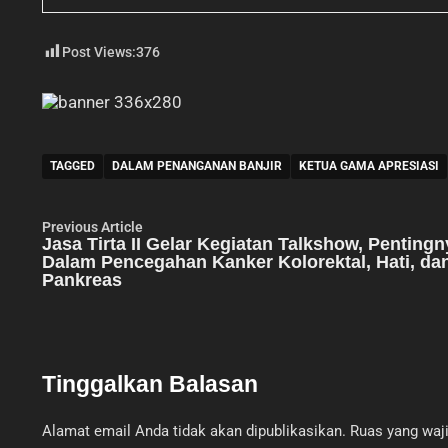
Post Views:
376
TAGGED
DALAM PENANGANAN BANJIR
KETUA GAMA APRESIASI
Navigasi
Previous
Previous Article
article:
Jasa Tirta II Gelar Kegiatan Talkshow, Pentingn
pos
Dalam Pencegahan Kanker Kolorektal, Hati, da
Pankreas
Tinggalkan Balasan
Alamat email Anda tidak akan dipublikasikan.
Ruas yang waji