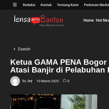
Skip
Open
Redaksi
Kontak
Tentang Kami
Pedoman Media
to
menu
content
Home
Hot Ne
Posted
Daerah
in
Ketua GAMA PENA Bogor P
Atasi Banjir di Pelabuhan
by
Jay
10 Maret 2025
0