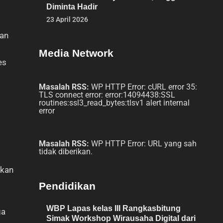
Diminta Hadir
23 April 2026
kan
Media Network
es
Masalah RSS:
WP HTTP Error: cURL error 35:
TLS connect error: error:14094438:SSL
routines:ssl3_read_bytes:tlsv1 alert internal
error
Masalah RSS:
WP HTTP Error: URL yang sah
tidak diberikan.
hkan
Pendidikan
WBP Lapas kelas III Rangkasbitung
ga
Simak Workshop Wirausaha Digital dari