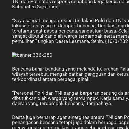
TNI dan Polri atas respons cepat dan kerja keras da
Kabupaten Sukabumi
“Saya sangat mengapresiasi tindakan Polri dan TNI 
lokasi-lokasi yang terdampak bencana. Dedikasi da
terutama saat pasca-bencana, sangat luar biasa. Sela
sangat dibutuhkan oleh warga terdampak serta memas
pemulihan,” ungkap Desta Lesmana, Senin. (10/3/202
Bencana banjir bandang yang melanda Kelurahan Pal
wilayah tersebut, mengakibatkan gangguan dan kerusa
terkoordinasi antara berbagai pihak.
“Personel Polri dan TNI sangat berperan penting da
dibutuhkan oleh warga yang terdampak. Kerja sama ya
daerah yang terdampak bencana,” tambahnya.
Desta juga berharap agar sinergitas antara TNI dan Po
penanganan bencana tetapi juga dalam berbagai aspek
menyampaikan terima kasih yang sebesar-besarnya ke