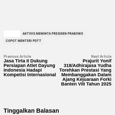
TAGGED
AKTIVIS MEMINTA PRESIDEN PRABOWO
COPOT MENTERI PDTT
Navigasi
Previous
N
Previous Article
Next Article
article:
ar
Jasa Tirta II Dukung
Prajurit Yonif
pos
Persiapan Atlet Dayung
318/Adhirajasa Yudha
Indonesia Hadapi
Torehkan Prestasi Yang
Kompetisi Internasional
Membanggakan Dalam
Ajang Kejuaraan Forki
Banten VIII Tahun 2025
Tinggalkan Balasan