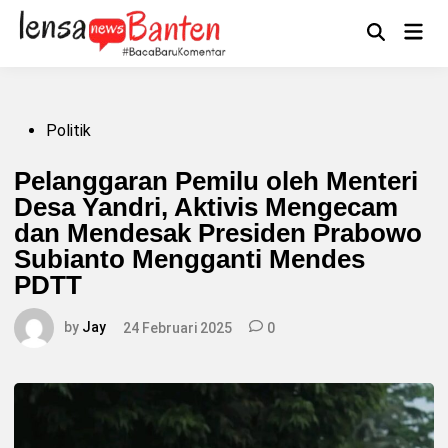
Skip
to
Main
Mengikuti
content
Open
Men
Search
Posted
Politik
in
Pelanggaran Pemilu oleh Menteri
Desa Yandri, Aktivis Mengecam
dan Mendesak Presiden Prabowo
Subianto Mengganti Mendes
PDTT
by
Jay
24 Februari 2025
0