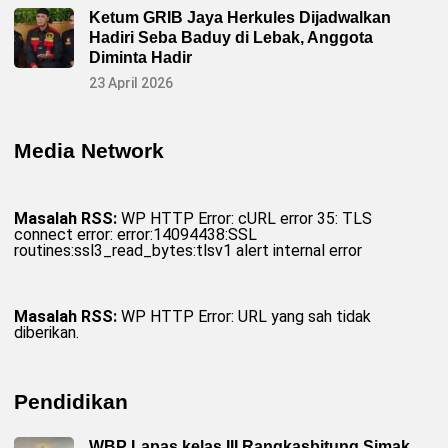
Ketum GRIB Jaya Herkules Dijadwalkan
Hadiri Seba Baduy di Lebak, Anggota
Diminta Hadir
23 April 2026
Media Network
Masalah RSS:
WP HTTP Error: cURL error 35: TLS
connect error: error:14094438:SSL
routines:ssl3_read_bytes:tlsv1 alert internal error
Masalah RSS:
WP HTTP Error: URL yang sah tidak
diberikan.
Pendidikan
WBP Lapas kelas III Rangkasbitung Simak