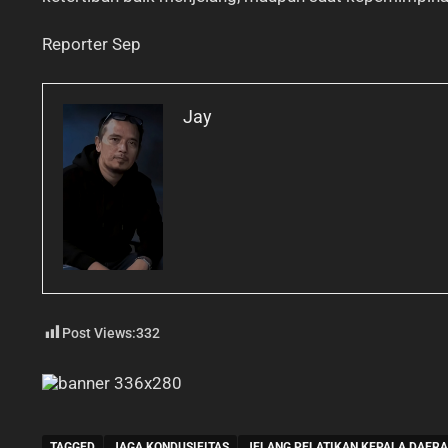
Reporter Sep
Jay
Post Views:
332
TAGGED
JAGA KONDUSIFITAS
JELANG PELATIKAN KEPALA DAER