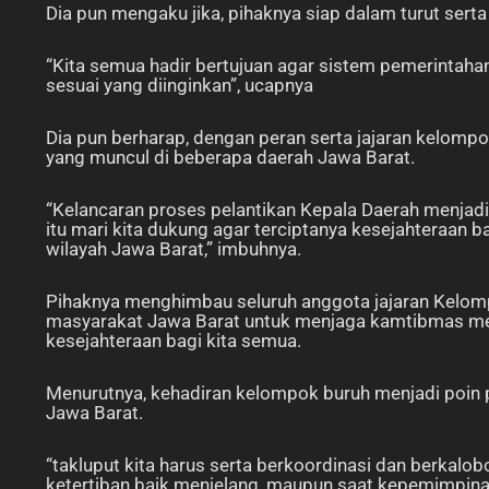
Dia pun mengaku jika, pihaknya siap dalam turut sert
“Kita semua hadir bertujuan agar sistem pemerintahan
sesuai yang diinginkan”, ucapnya
Dia pun berharap, dengan peran serta jajaran kelompo
yang muncul di beberapa daerah Jawa Barat.
“Kelancaran proses pelantikan Kepala Daerah menjad
itu mari kita dukung agar terciptanya kesejahteraan 
wilayah Jawa Barat,” imbuhnya.
Pihaknya menghimbau seluruh anggota jajaran Kelom
masyarakat Jawa Barat untuk menjaga kamtibmas men
kesejahteraan bagi kita semua.
Menurutnya, kehadiran kelompok buruh menjadi poin 
Jawa Barat.
“takluput kita harus serta berkoordinasi dan berkal
ketertiban baik menjelang, maupun saat kepemimpinan