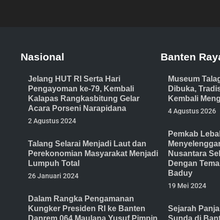
Nasional
Banten Ray
Jelang HUT RI Serta Hari
Museum Tala
Pengayoman ke-79, Kembali
Dibuka, Trad
Kalapas Rangkasbitung Gelar
Kembali Meng
Acara Porseni Narapidana
4 Agustus 2026
2 Agustus 2024
Pemkab Lebak
Talang Selarai Menjadi Laut dan
Menyelenggar
Perekonomian Masyarakat Menjadi
Nusantara Se
Lumpuh Total
Dengan Tema 
Baduy
26 Januari 2024
19 Mei 2024
Dalam Rangka Pengamanan
Kungker Presiden RI ke Banten
Sejarah Panj
Danrem 064 Maulana Yusuf Pimpin
Sunda di Ban