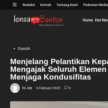
Skip
Open
Redaksi
Kontak
Tentang Kami
Pedoman Media
to
menu
content
Home
Hot Ne
Posted
Daerah
in
Menjelang Pelantikan Kep
Mengajak Seluruh Elemen
Menjaga Kondusifitas
by
Jay
6 Februari 2025
0