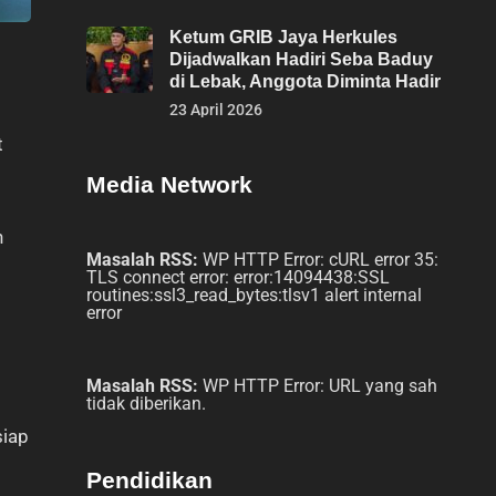
Ketum GRIB Jaya Herkules
Dijadwalkan Hadiri Seba Baduy
di Lebak, Anggota Diminta Hadir
23 April 2026
t
Media Network
n
Masalah RSS:
WP HTTP Error: cURL error 35:
TLS connect error: error:14094438:SSL
routines:ssl3_read_bytes:tlsv1 alert internal
error
Masalah RSS:
WP HTTP Error: URL yang sah
tidak diberikan.
siap
Pendidikan