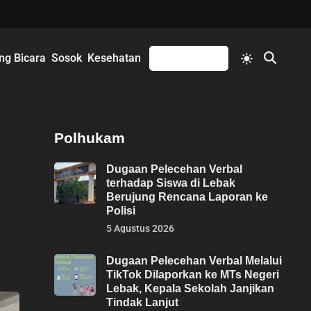
Switch
ng Bicara
Sosok
Kesehatan
Mengikuti
Open
to
Search
light
mode
Polhukam
Dugaan Pelecehan Verbal
terhadap Siswa di Lebak
Berujung Rencana Laporan ke
Polisi
5 Agustus 2026
Dugaan Pelecehan Verbal Melalui
TikTok Dilaporkan ke MTs Negeri
Lebak, Kepala Sekolah Janjikan
Tindak Lanjut