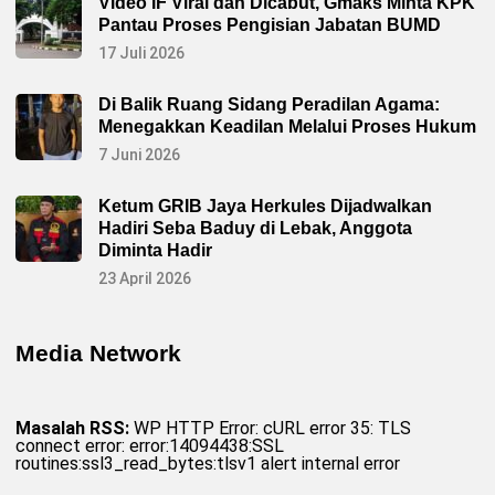
Video IF Viral dan Dicabut, Gmaks Minta KPK
Pantau Proses Pengisian Jabatan BUMD
17 Juli 2026
Di Balik Ruang Sidang Peradilan Agama:
Menegakkan Keadilan Melalui Proses Hukum
7 Juni 2026
Ketum GRIB Jaya Herkules Dijadwalkan
Hadiri Seba Baduy di Lebak, Anggota
Diminta Hadir
23 April 2026
Media Network
Masalah RSS:
WP HTTP Error: cURL error 35: TLS
connect error: error:14094438:SSL
routines:ssl3_read_bytes:tlsv1 alert internal error