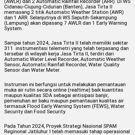
(AWLR) dan 2 Automatic Rainfall Recorder (ARR). Di WS
Cidanau-Ciujung-Cidurian (Banten), Jasa Tirta II
memasang 2 titik Automatic Weather Station (AWR)
dan 1 ARR. Selanjutnya di WS Seputih-Sekampung
(Lampung) akan dipasang 7 AWLR dan 1 Early Warning
System.
Sampai tahun 2024, Jasa Tirta II telah memiliki sekitar
311 instrumentasi telemetri yang telah terpasang dan
tersebar di wilayah kerja Jasa Tirta II, terdiri dari
Automatic Water Level Recorder, Automatic Weather
Sensor, Automatic Rainfall Recorder, Water Quality
Sensor dan Water Meter.
Instrumen ini berfungsi untuk melakukan pemantauan
muka air rutin secara online (realtime) baik kuantitas
maupun kualitas SDA sebagai antisipasi banjir,
pemenuhan air baku maupun pemantauan kualitas air
termasuk Flood Early Warning System (FEWS), Water
Security dan Food Security.
Pada Tahun 2024, Proyek Strategi Nasional SPAM
Reginonal Jatiluhur I telah memasuki tahap operasional