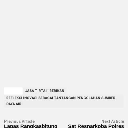
TAGGED
JASA TIRTA II BERIKAN
REFLEKSI INOVASI SEBAGAI TANTANGAN PENGOLAHAN SUMBER
DAYA AIR
Navigasi
Previous
N
Previous Article
Next Article
article:
ar
Lapas Rangkasbitung
Sat Resnarkoba Polres