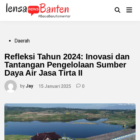
Skip
to
Main
Mengikuti
content
Open
Men
Search
Posted
Daerah
in
Refleksi Tahun 2024: Inovasi dan
Tantangan Pengelolaan Sumber
Daya Air Jasa Tirta II
by
Jay
15 Januari 2025
0