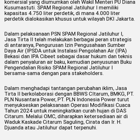
komersial yang diumumkan oleh Wakil Menteri PU Diana
Kusumastuti. SPAM Regional Jatiluhur I memiliki
kapasitas 4.750 liter perdetik, di mana 4.000 liter
perdetik dialokasikan khusus untuk wilayah DKI Jakarta.
Dalam pelaksanaan PSN SPAM Regional Jatiluhur I,
Jasa Tirta II telah melakukan berbagai peran strategis
di antaranya, Pengurusan Izin Pengusahaan Sumber
Daya Air (IPSDA untuk Instalasi Pengolahan Air (IPA)
Bekasi dan IPA Cibeet sebagai dasar hukum dan teknis
dalam penyaluran air baku, kemudian penyusunan Buku
Pengendalian Risiko SPAM Regional Jatiluhur I
bersama-sama dengan para stakeholders.
Dalam menghadapi tantangan perubahan iklim, Jasa
Tirta II berkolaborasi dengan BBWS CItarum, BMKG, PT.
PLN Nusantara Power, PT. PLN Indonesia Power turut
menyukseskan pelaksanaan Operasi Modifikasi Cuaca
Tahun 2024 untuk meningkatkan curah hujan di DAS
Citarum. Melalui OMC, diharapkan ketersediaan air di
Waduk Kaskade Citarum Saguling, Cirata dan Ir. H.
Djuanda atau Jatiluhur dapat terpenuhi.