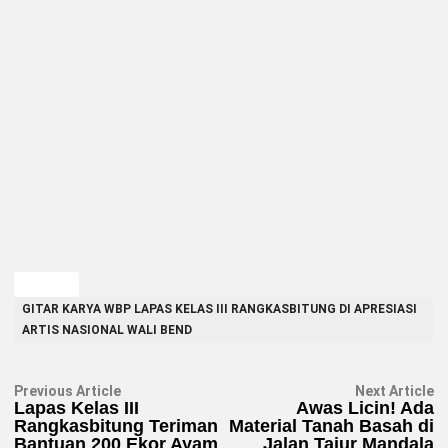
TAGGED
GITAR KARYA WBP LAPAS KELAS III RANGKASBITUNG DI APRESIASI
ARTIS NASIONAL WALI BEND
Navigasi
Previous
N
Previous Article
Next Article
article:
ar
Lapas Kelas III
Awas Licin! Ada
pos
Rangkasbitung Teriman
Material Tanah Basah di
Bantuan 200 Ekor Ayam
Jalan Tajur Mandala