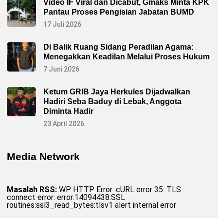
Video IF Viral dan Dicabut, Gmaks Minta KPK
Pantau Proses Pengisian Jabatan BUMD
17 Juli 2026
Di Balik Ruang Sidang Peradilan Agama:
Menegakkan Keadilan Melalui Proses Hukum
7 Juni 2026
Ketum GRIB Jaya Herkules Dijadwalkan
Hadiri Seba Baduy di Lebak, Anggota
Diminta Hadir
23 April 2026
Media Network
Masalah RSS:
WP HTTP Error: cURL error 35: TLS
connect error: error:14094438:SSL
routines:ssl3_read_bytes:tlsv1 alert internal error