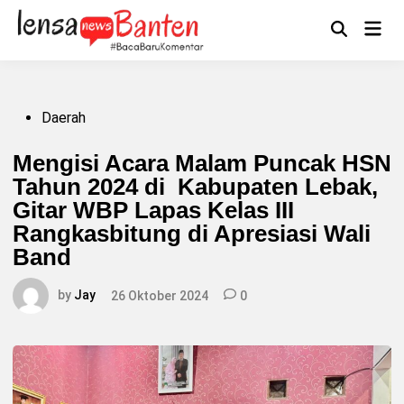
Skip
to
Main
Mengikuti
content
Open
Men
Search
Posted
Daerah
in
Mengisi Acara Malam Puncak HSN
Tahun 2024 di Kabupaten Lebak,
Gitar WBP Lapas Kelas III
Rangkasbitung di Apresiasi Wali
Band
by
Jay
26 Oktober 2024
0