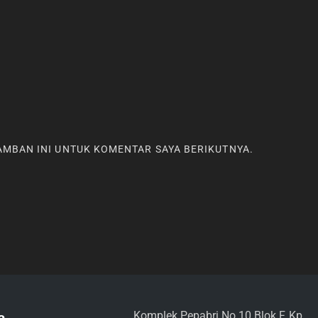
RAMBAN INI UNTUK KOMENTAR SAYA BERIKUTNYA.
Komplek Pepabri No 10 Blok F, Kp
a