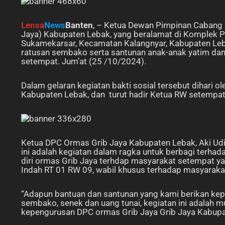
Lensa
News
Banten
, – Ketua Dewan Pimpinan Cabang 
Jaya) Kabupaten Lebak, yang beralamat di Komplek 
Sukamekarsar, Kecamatan Kalangnyar, Kabupaten Leba
ratusan sembako serta santunan anak-anak yatim dan j
setempat. Jum’at (25 /10/2024).
Dalam gelaran kegiatan bakti sosial tersebut dihari 
Kabupaten Lebak, dan turut hadir Ketua RW setempat
Ketua DPC Ormas Grib Jaya Kabupaten Lebak, Aki Ud
ini adalah kegiatan dalam ragka untuk berbagi terha
diri ormas Grib Jaya terhdap masyarakat setempat 
Indah RT 01 RW 09, wabil khusus terhadap masyaraka
“Adapun bantuan dan santunan yang kami berikan kep
sembako, senek dan uang tunai, kegiatan ini adalah m
kepengurusan DPC ormas Grib Jaya Grib Jaya Kabupa