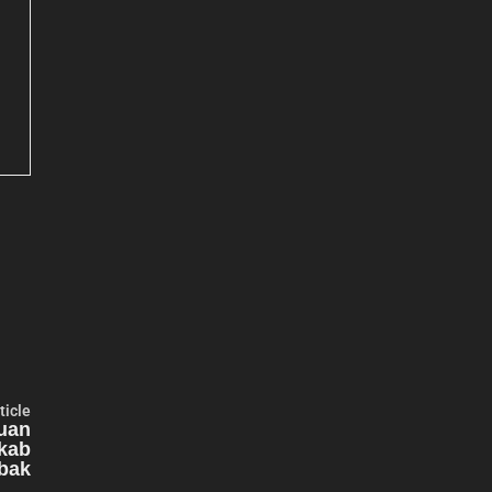
Next
ticle
article:
tuan
kab
bak