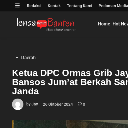
Skip
Open
Redaksi
Kontak
Tentang Kami
Pedoman Media
to
menu
content
Home
Hot Ne
Posted
Daerah
in
Ketua DPC Ormas Grib Jay
Bansos Jum’at Berkah Sa
Janda
by
Jay
26 Oktober 2024
0