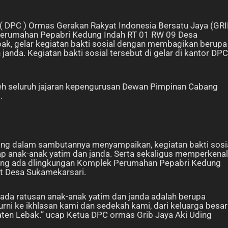
( DPC ) Ormas Gerakan Rakyat Indonesia Bersatu Jaya (GR
Perumahan Pepabri Kedung Indah RT 01 RW 09 Desa
k, gelar kegiatan bakti sosial dengan membagikan berupa
anda. Kegiatan bakti sosial tersebut di gelar di kantor DPC
oleh seluruh jajaran kepengurusan Dewan Pimpinan Cabang
.
ing dalam sambutannya menyampaikan, kegiatan bakti sosi
dap anak-anak yatim dan janda. Serta sekaligus memperkena
yang ada dlingkungan Komplek Perumahan Pepabri Kedung
t Desa Sukamekarsari.
ada ratusan anak-anak yatim dan janda adalah berupa
urni ke ikhlasan kami dan sedekah kami, dari keluarga besar
ten Lebak.” ucap Ketua DPC ormas Grib Jaya Aki Uding