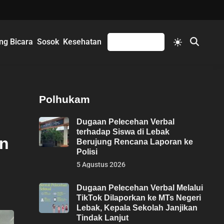
Switch
ng Bicara
Sosok
Kesehatan
Mengikuti
Open
to
Search
light
mode
Polhukam
Dugaan Pelecehan Verbal
terhadap Siswa di Lebak
an
Berujung Rencana Laporan ke
Polisi
5 Agustus 2026
Dugaan Pelecehan Verbal Melalui
TikTok Dilaporkan ke MTs Negeri
Lebak, Kepala Sekolah Janjikan
Tindak Lanjut