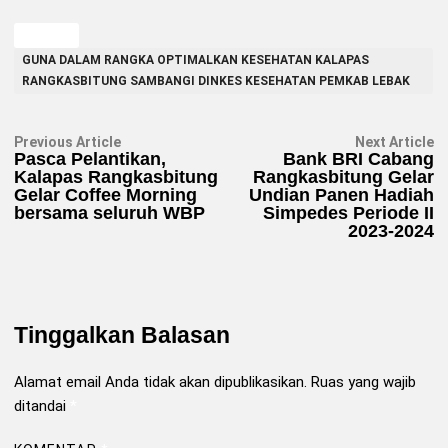
TAGGED
GUNA DALAM RANGKA OPTIMALKAN KESEHATAN KALAPAS
RANGKASBITUNG SAMBANGI DINKES KESEHATAN PEMKAB LEBAK
Navigasi
Previous
N
Previous Article
Next Article
article:
ar
Pasca Pelantikan,
Bank BRI Cabang
pos
Kalapas Rangkasbitung
Rangkasbitung Gelar
Gelar Coffee Morning
Undian Panen Hadiah
bersama seluruh WBP
Simpedes Periode II
2023-2024
Tinggalkan Balasan
Alamat email Anda tidak akan dipublikasikan.
Ruas yang wajib
ditandai
*