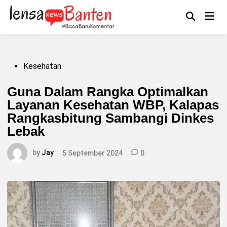
Skip
to
Main
Mengikuti
content
Open
Men
Search
Posted
Kesehatan
in
Guna Dalam Rangka Optimalkan
Layanan Kesehatan WBP, Kalapas
Rangkasbitung Sambangi Dinkes
Lebak
by
Jay
5 September 2024
0