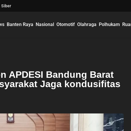
 Siber
ws
Banten Raya
Nasional
Otomotif
Olahraga
Polhukam
Rua
jen APDESI Bandung Barat
yarakat Jaga kondusifitas