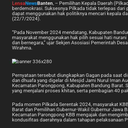
Lensa
News
Banten
, – Pemilihan Kepala Daerah (Pil
berdemokrasi. Suksesnya Pilkada tidak terlepas dari
dapat menggunakan hak politiknya mencari kepala da
(22/7/2024).
“Pada November 2024 mendatang, Kabupaten Bandung 
masyarakat menggunakan hak pilih sesuai hati nura
dan bernegara,” ujar Sekjen Asosiasi Pemerintah Des
Wirahma.
Pernyataan tersebut diungkapkan Gagan pada saat dis
dan dhuafa yang digelar di Mesjid Jami Nurul Iman Au
Kecamatan Parongpong, Kabupaten Bandung Barat. Sab
yang menjalani proses khitan, serta pembagian 40 pa
Pada momen Pilkada Serentak 2024, masyarakat KBB
Barat dan Pemilihan Gubernur-Wakil Gubernur Jawa B
Kecamatan Parongpong KBB mengajak dan mengimbau
kondusifitas daerahnya dalam tahapan pelaksanaan P