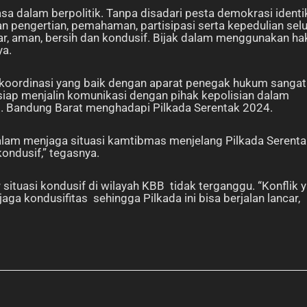
 dalam berpolitik. Tanpa disadari pesta demokrasi identi
an pengertian, pemahaman, partisipasi serta kepedulian sel
ar, aman, bersih dan kondusif. Bijak dalam menggunakan ha
ya.
 koordinasi yang baik dengan aparat penegak hukum sangat
 siap menjalin komunikasi dengan pihak kepolisian dalam
b. Bandung Barat menghadapi Pilkada Serentak 2024.
alam menjaga situasi kamtibmas menjelang Pilkada Serenta
ondusif,” tegasnya.
ituasi kondusif di wilayah KBB tidak terganggu. “Konflik 
ga kondusifitas sehingga Pilkada ini bisa berjalan lancar,