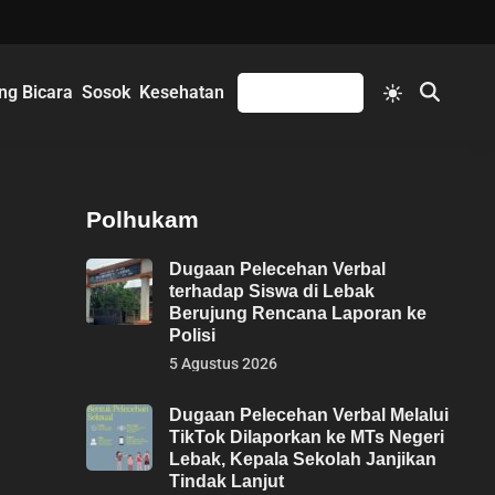
Switch
ng Bicara
Sosok
Kesehatan
Mengikuti
Open
to
Search
light
mode
Polhukam
Dugaan Pelecehan Verbal
terhadap Siswa di Lebak
Berujung Rencana Laporan ke
Polisi
5 Agustus 2026
Dugaan Pelecehan Verbal Melalui
TikTok Dilaporkan ke MTs Negeri
Lebak, Kepala Sekolah Janjikan
Tindak Lanjut