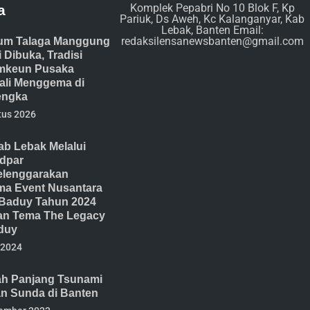
Komplek Pepabri No 10 Blok F, Kp
a
Pariuk, Ds Aweh, Kc Kalanganyar, Kab
Lebak, Banten Email:
redaksilensanewsbanten@gmail.com
um Talaga Manggung
 Dibuka, Tradisi
mkeun Pusaka
li Menggema di
engka
tus 2026
b Lebak Melalui
dpar
lenggarakan
ma Event Nusantara
Baduy Tahun 2024
n Tema The Legacy
duy
 2024
ah Panjang Tsunami
an Sunda di Banten