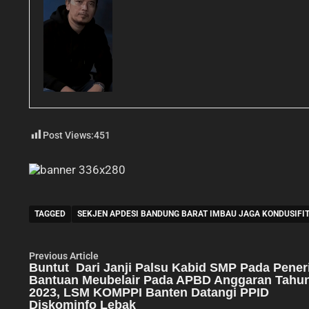
Post Views:
451
TAGGED
SEKJEN APDESI BANDUNG BARAT IMBAU JAGA KONDUSIFI
Navigasi
Previous
Previous Article
article:
Buntut Dari Janji Palsu Kabid SMP Pada Pene
pos
Bantuan Meubelair Pada APBD Anggaran Tahu
2023, LSM KOMPPI Banten Datangi PPID
Diskominfo Lebak