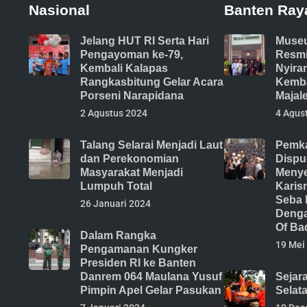
Nasional
Banten Ray
Jelang HUT RI Serta Hari
Muse
Pengayoman ke-79,
Resmi
Kembali Kalapas
Nyira
Rangkasbitung Gelar Acara
Kemba
Porseni Narapidana
Majal
2 Agustus 2024
4 Agus
Talang Selarai Menjadi Laut
Pemka
dan Perekonomian
Dispu
Masyarakat Menjadi
Menye
Lumpuh Total
Karis
Seba 
26 Januari 2024
Denga
Of Ba
Dalam Rangka
19 Mei
Pengamanan Kungker
Presiden RI ke Banten
Danrem 064 Maulana Yusuf
Sejar
Pimpin Apel Gelar Pasukan
Selat