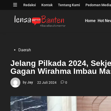
Skip
Open
Redaksi
Kontak
Tentang Kami
Pedoman Media
to
menu
content
Home
Hot Ne
Posted
Daerah
in
Jelang Pilkada 2024, Sek
Gagan Wirahma Imbau Mas
by
Jay
22 Juli 2024
0