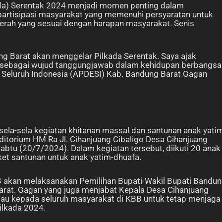
kada) Serentak 2024 menjadi momen penting dalam
 partisipasi masyarakat yang memenuhi persyaratan untuk
erah yang sesuai dengan harapan masyarakat. Senis
Barat akan menggelar Pilkada Serentak. Saya ajak
ni sebagai wujud tanggungjawab dalam kehidupan berbangsa
a Seluruh Indonesia (APDESI) Kab. Bandung Barat Gagan
ela-sela kegiatan khitanan massal dan santunan anak yati
ditorium HM Ra Jl. Cihanjuang Cibaligo Desa Cihanjuang
tu (20/7/2024). Dalam kegiatan tersebut, diikuti 20 anak
ket santunan untuk anak yatim-dhuafa.
 akan melaksanakan Pemilihan Bupati-Wakil Bupati Bandu
arat. Gagan yang juga menjabat Kepala Desa Cihanjuang
 kepada seluruh masyarakat di KBB untuk tetap menjaga
ilkada 2024.