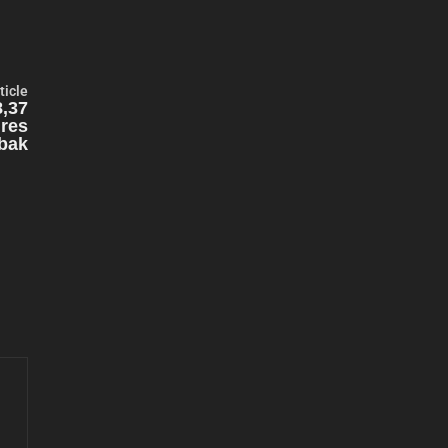
Next
ticle
article:
8,37
lres
bak