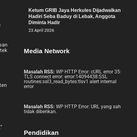
Ketum GRIB Jaya Herkules Dijadwalkan
Hadiri Seba Baduy di Lebak, Anggota
Diminta Hadir
m
23 April 2026
san
ktek
Media Network
Masalah RSS:
WP HTTP Error: cURL error 35:
TLS connect error: error:14094438:SSL
routines:ssl3_read_bytes:tlsv1 alert internal
ten
error
Masalah RSS:
WP HTTP Error: URL yang sah
tidak diberikan.
”
Pendidikan