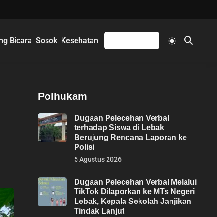
Switch
ng Bicara
Sosok
Kesehatan
Mengikuti
Open
to
Search
light
mode
Polhukam
Dugaan Pelecehan Verbal
terhadap Siswa di Lebak
Berujung Rencana Laporan ke
Polisi
5 Agustus 2026
Dugaan Pelecehan Verbal Melalui
TikTok Dilaporkan ke MTs Negeri
Lebak, Kepala Sekolah Janjikan
Tindak Lanjut