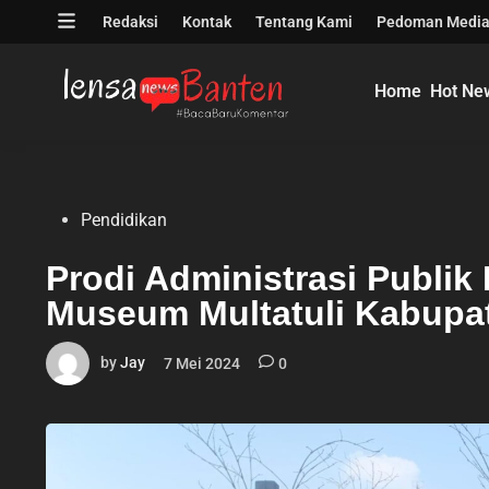
Skip
Open
Redaksi
Kontak
Tentang Kami
Pedoman Media
to
menu
content
Home
Hot Ne
Posted
Pendidikan
in
Prodi Administrasi Publi
Museum Multatuli Kabupa
by
Jay
7 Mei 2024
0