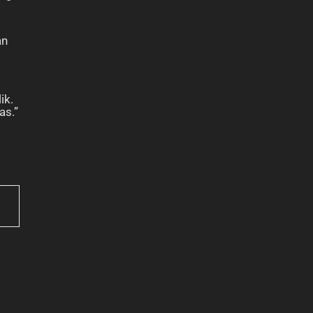
an
ik.
as.”