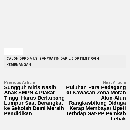
TAGGED
CALON DPRD MUSI BANYUASIN DAPIL 2 OPTIMIS RAIH
KEMENANGAN
Navigasi
Previous
N
Previous Article
Next Article
article:
ar
Sungguh Miris Nasib
Puluhan Para Pedagang
pos
Anak SMPN 4 Plakat
di Kawasan Zona Merah
Tinggi Harus Berkubang
Alun-Alun
Lumpur Saat Berangkat
Rangkasbitung Diduga
ke Sekolah Demi Meraih
Kerap Membayar Upeti
Pendidikan
Terhdap Sat-PP Pemkab
Lebak