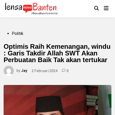
Skip
to
Main
Mengikuti
content
Open
Men
Search
Posted
Politik
in
Optimis Raih Kemenangan, windu
: Garis Takdir Allah SWT Akan
Perbuatan Baik Tak akan tertukar
by
Jay
2 Februari 2024
0