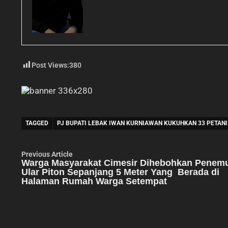
Post Views:
380
TAGGED
PJ BUPATI LEBAK IWAN KURNIAWAN KUKUHKAN 33 PETANI
Navigasi
Previous
Previous Article
article:
Warga Masyarakat Cimesir Dihebohkan Penem
pos
Ular Piton Sepanjang 5 Meter Yang Berada di
Halaman Rumah Warga Setempat