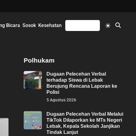
Switch
ng Bicara
Sosok
Kesehatan
Mengikuti
Open
to
Search
light
mode
Polhukam
Dugaan Pelecehan Verbal
terhadap Siswa di Lebak
Berujung Rencana Laporan ke
Polisi
5 Agustus 2026
Dugaan Pelecehan Verbal Melalui
TikTok Dilaporkan ke MTs Negeri
Lebak, Kepala Sekolah Janjikan
Tindak Lanjut