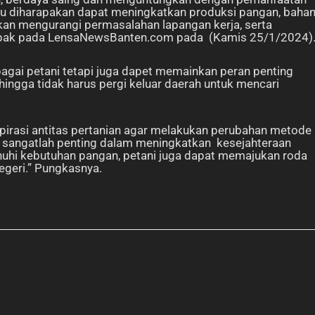
egitu diharapakan dapat meningkatkan produksi pangan, baha
akan mengurangi permasalahan lapangan kerja, serta
 Lebak pada LensaNewsBanten.com pada (Kamis 25/1/2024)
bagai petani tetapi juga dapet memainkan peran penting
ingga tidak harus pergi keluar daerah untuk mencari
pirasi antitas pertanian agar melakukan perubahan metode
 sangatlah penting dalam meningkatkan kesejahteraan
hi kebutuhan pangan, petani juga dapat memajukan roda
egeri.” Pungkasnya.