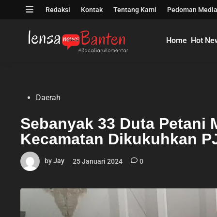
Skip
Open
Redaksi
Kontak
Tentang Kami
Pedoman Media
to
menu
content
Home
Hot Ne
Posted
Daerah
in
Sebanyak 33 Duta Petani M
Kecamatan Dikukuhkan PJ
by
Jay
25 Januari 2024
0