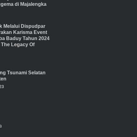
gema di Majalengka
 Melalui Dispudpar
akan Karisma Event
ba Baduy Tahun 2024
The Legacy Of
ang Tsunami Selatan
ten
23
a