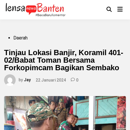
Skip
to
Main
Mengikuti
content
Open
Men
Search
Posted
Daerah
in
Tinjau Lokasi Banjir, Koramil 401-
02/Babat Toman Bersama
Forkopimcam Bagikan Sembako
by
Jay
22 Januari 2024
0