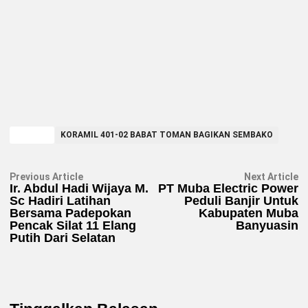
TAGGED
KORAMIL 401-02 BABAT TOMAN BAGIKAN SEMBAKO
Navigasi
Previous
N
Previous Article
Next Article
article:
ar
Ir. Abdul Hadi Wijaya M.
PT Muba Electric Power
pos
Sc Hadiri Latihan
Peduli Banjir Untuk
Bersama Padepokan
Kabupaten Muba
Pencak Silat 11 Elang
Banyuasin
Putih Dari Selatan