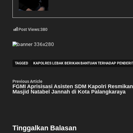
Post Views:
380
TAGGED
KAPOLRES LEBAK BERIKAN BANTUAN TERHADAP PENDERIT
Navigasi
Previous
Previous Article
article:
FGMI Aprisisasi Asisten SDM Kapolri Resmikan
pos
Masjid Natabel Jannah di Kota Palangkaraya
Tinggalkan Balasan