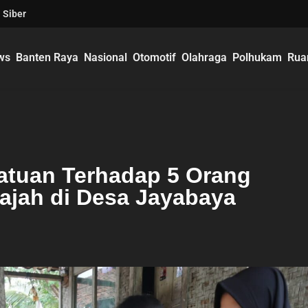
 Siber
ws
Banten Raya
Nasional
Otomotif
Olahraga
Polhukam
Rua
atuan Terhadap 5 Orang
Gajah di Desa Jayabaya