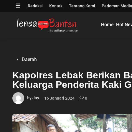
Skip
Open
Redaksi
Kontak
Tentang Kami
Pedoman Media
to
menu
content
Home
Hot Ne
Posted
Daerah
in
Kapolres Lebak Berikan B
Keluarga Penderita Kaki 
by
Jay
16 Januari 2024
0