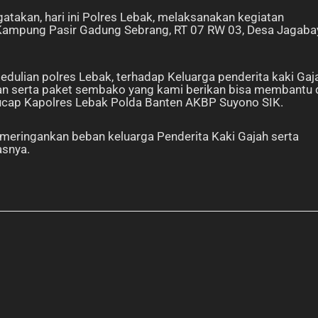
takan, hari ini Polres Lebak, melaksanakan kegiatan
i Kampung Pasir Gadung Sebrang, RT 07 RW 03, Desa Jagaba
edulian polres Lebak, terhadap Keluarga penderita kaki Gaj
an serta paket sembako yang kami berikan bisa membantu 
” ucap Kapolres Lebak Polda Banten AKBP Suyono SIK.
eringankan beban keluarga Penderita Kaki Gajah serta
asnya.