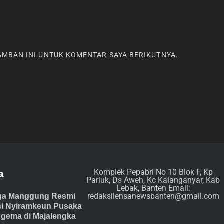
RAMBAN INI UNTUK KOMENTAR SAYA BERIKUTNYA.
Komplek Pepabri No 10 Blok F, Kp
a
Pariuk, Ds Aweh, Kc Kalanganyar, Kab
Lebak, Banten Email:
redaksilensanewsbanten@gmail.com
ga Manggung Resmi
isi Nyiramkeun Pusaka
gema di Majalengka