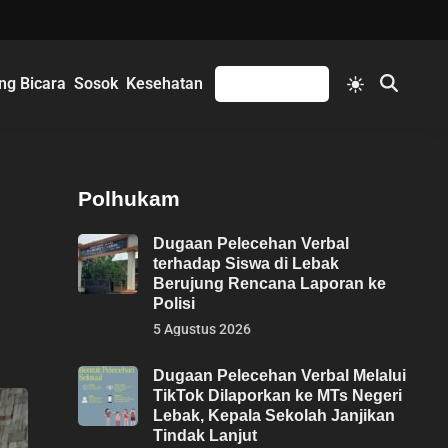
Switch
ng Bicara
Sosok
Kesehatan
Mengikuti
Open
to
Search
light
mode
Polhukam
Dugaan Pelecehan Verbal
terhadap Siswa di Lebak
Berujung Rencana Laporan ke
Polisi
5 Agustus 2026
Dugaan Pelecehan Verbal Melalui
TikTok Dilaporkan ke MTs Negeri
Lebak, Kepala Sekolah Janjikan
Tindak Lanjut