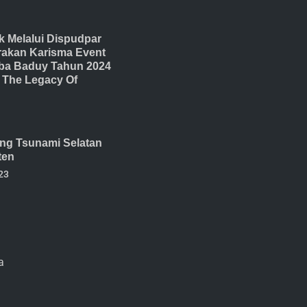
 Melalui Dispudpar
akan Karisma Event
ba Baduy Tahun 2024
The Legacy Of
ang Tsunami Selatan
ten
23
a