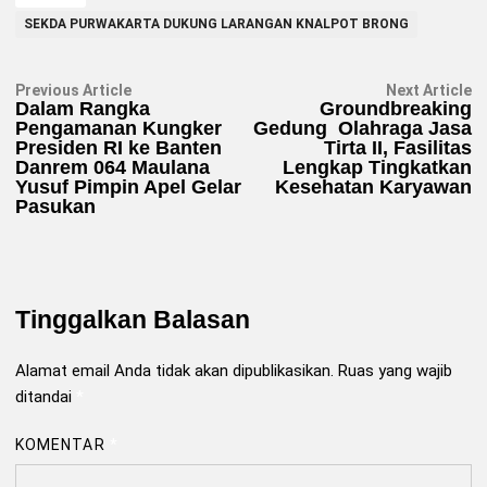
SEKDA PURWAKARTA DUKUNG LARANGAN KNALPOT BRONG
Navigasi
Previous
N
Previous Article
Next Article
article:
ar
Dalam Rangka
Groundbreaking
pos
Pengamanan Kungker
Gedung Olahraga Jasa
Presiden RI ke Banten
Tirta II, Fasilitas
Danrem 064 Maulana
Lengkap Tingkatkan
Yusuf Pimpin Apel Gelar
Kesehatan Karyawan
Pasukan
Tinggalkan Balasan
Alamat email Anda tidak akan dipublikasikan.
Ruas yang wajib
ditandai
*
KOMENTAR
*