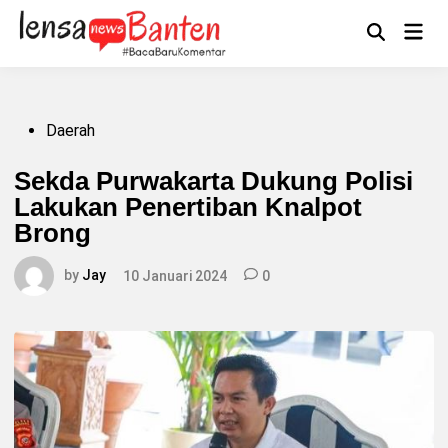
Skip
to
Main
Mengikuti
content
Open
Men
Search
Posted
Daerah
in
Sekda Purwakarta Dukung Polisi
Lakukan Penertiban Knalpot
Brong
by
Jay
10 Januari 2024
0