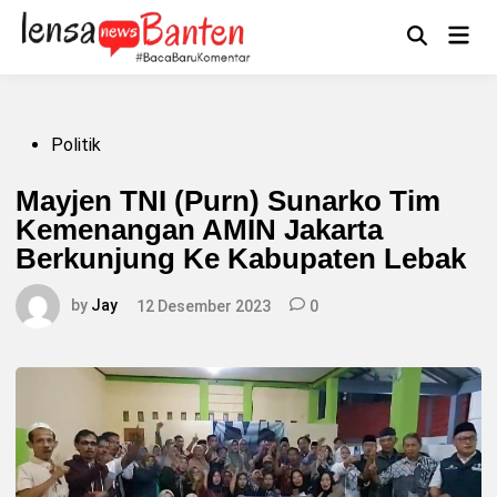
Skip
to
Main
Mengikuti
content
Open
Men
Search
Posted
Politik
in
Mayjen TNI (Purn) Sunarko Tim
Kemenangan AMIN Jakarta
Berkunjung Ke Kabupaten Lebak
by
Jay
12 Desember 2023
0