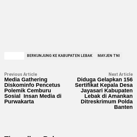
TAGGED
BERKUNJUNG KE KABUPATEN LEBAK
MAYJEN TNI
Navigasi
Previous
N
Previous Article
Next Article
article:
ar
Media Gathering
Diduga Gelapkan 156
pos
Diskominfo Pencetus
Sertifikat Kepala Desa
Polemik Cemburu
Jayasari Kabupaten
Sosial Insan Media di
Lebak di Amankan
Purwakarta
Ditreskrimum Polda
Banten