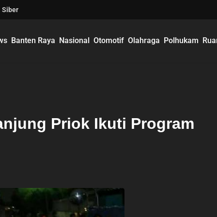
 Siber
ws
Banten Raya
Nasional
Otomotif
Olahraga
Polhukam
Rua
anjung Priok Ikuti Program