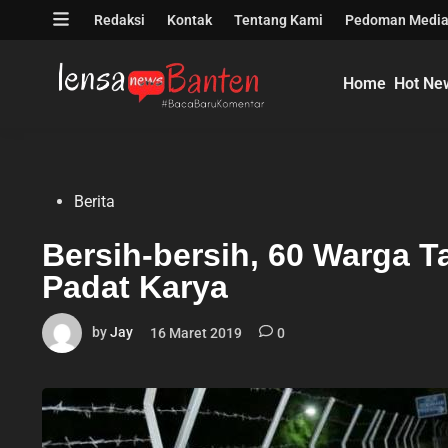
Skip
Open
Redaksi
Kontak
Tentang Kami
Pedoman Media
to
menu
content
Home
Hot Ne
Posted
Berita
in
Bersih-bersih, 60 Warga T
Padat Karya
by
Jay
16 Maret 2019
0