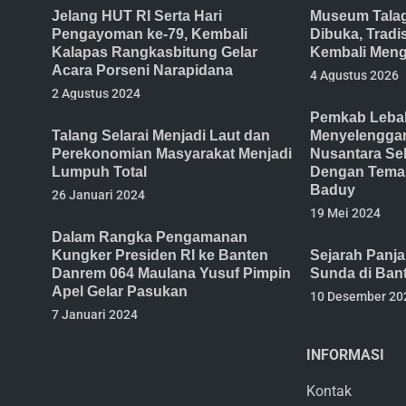
Jelang HUT RI Serta Hari
Museum Tala
Pengayoman ke-79, Kembali
Dibuka, Trad
Kalapas Rangkasbitung Gelar
Kembali Meng
Acara Porseni Narapidana
4 Agustus 2026
2 Agustus 2024
Pemkab Lebak
Talang Selarai Menjadi Laut dan
Menyelenggar
Perekonomian Masyarakat Menjadi
Nusantara Se
Lumpuh Total
Dengan Tema 
Baduy
26 Januari 2024
19 Mei 2024
Dalam Rangka Pengamanan
Kungker Presiden RI ke Banten
Sejarah Panj
Danrem 064 Maulana Yusuf Pimpin
Sunda di Ban
Apel Gelar Pasukan
10 Desember 20
7 Januari 2024
INFORMASI
Kontak