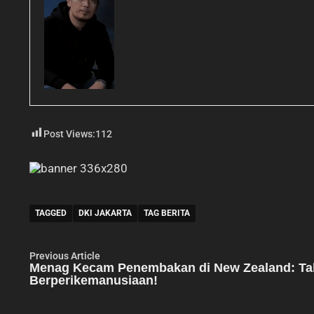
Post Views:
112
TAGGED
DKI JAKARTA
TAG BERITA
Navigasi
Previous
Previous Article
article:
Menag Kecam Penembakan di New Zealand: Ta
pos
Berperikemanusiaan!