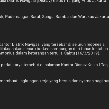
 Distrik Navigasi (Disnav) Kelas I Tanjung Priok Jakarta
riok, Pademangan Barat, Sungai Bambu, dan Warakas Jakarta
ntor Distrik Navigasi yang tersebar di seluruh Indonesia,
i dilaksanakan secara berkesinambungan dari tahun ke tahun
Antonius dalam keterangan tertulis, Sabtu (16/3/2019).
adat karya tersebut di halaman Kantor Disnav Kelas I Tan
t membuat lingkungan kerja yang bersih dan nyaman bagi pa