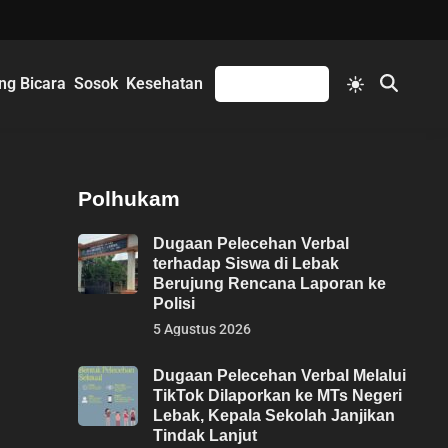
Switch
ng Bicara
Sosok
Kesehatan
Mengikuti
Open
to
Search
light
mode
Polhukam
Dugaan Pelecehan Verbal
terhadap Siswa di Lebak
Berujung Rencana Laporan ke
Polisi
5 Agustus 2026
Dugaan Pelecehan Verbal Melalui
TikTok Dilaporkan ke MTs Negeri
Lebak, Kepala Sekolah Janjikan
Tindak Lanjut