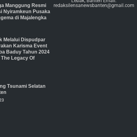
Lebak, Banten Email:
redaksilensanewsbanten@gmail.com
ga Manggung Resmi
isi Nyiramkeun Pusaka
gema di Majalengka
 Melalui Dispudpar
akan Karisma Event
ba Baduy Tahun 2024
The Legacy Of
ang Tsunami Selatan
ten
23