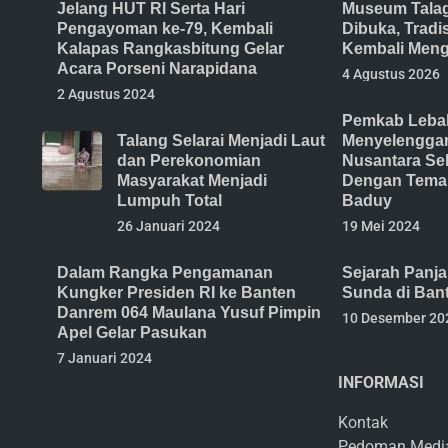
Jelang HUT RI Serta Hari
Museum Tala
Pengayoman ke-79, Kembali
Dibuka, Trad
Kalapas Rangkasbitung Gelar
Kembali Meng
Acara Porseni Narapidana
4 Agustus 2026
2 Agustus 2024
Pemkab Lebak
Talang Selarai Menjadi Laut
Menyelenggar
dan Perekonomian
Nusantara Se
Masyarakat Menjadi
Dengan Tema 
Lumpuh Total
Baduy
26 Januari 2024
19 Mei 2024
Dalam Rangka Pengamanan
Sejarah Panj
Kungker Presiden RI ke Banten
Sunda di Ban
Danrem 064 Maulana Yusuf Pimpin
10 Desember 20
Apel Gelar Pasukan
7 Januari 2024
INFORMASI
Kontak
Pedoman Medi