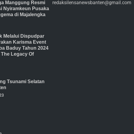
redaksilensanewsbanten@gmail.com
ga Manggung Resmi
isi Nyiramkeun Pusaka
gema di Majalengka
 Melalui Dispudpar
akan Karisma Event
ba Baduy Tahun 2024
The Legacy Of
ang Tsunami Selatan
ten
23
a