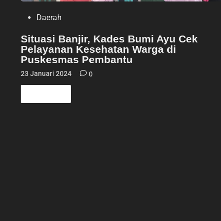
P
Daerah
o
s
Situasi Banjir, Kades Bumi Ayu Cek
t
Pelayanan Kesehatan Warga di
e
d
Puskesmas Pembantu
i
n
23 Januari 2024
0
S
Read More
i
t
u
a
s
i
B
a
n
j
i
r
,
K
a
d
e
s