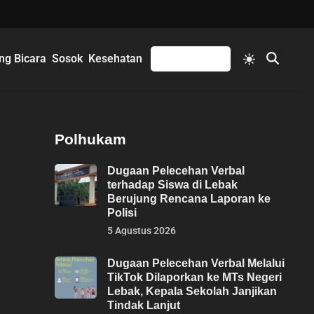
Switch
ng Bicara
Sosok
Kesehatan
Mengikuti
Open
to
Search
light
mode
Polhukam
Dugaan Pelecehan Verbal
terhadap Siswa di Lebak
Berujung Rencana Laporan ke
Polisi
5 Agustus 2026
Dugaan Pelecehan Verbal Melalui
TikTok Dilaporkan ke MTs Negeri
Lebak, Kepala Sekolah Janjikan
Tindak Lanjut