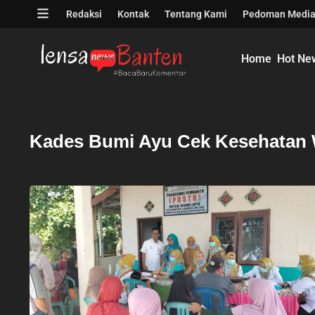
Skip
Open
Redaksi
Kontak
Tentang Kami
Pedoman Media
to
menu
content
Home
Hot Ne
Kades Bumi Ayu Cek Kesehatan