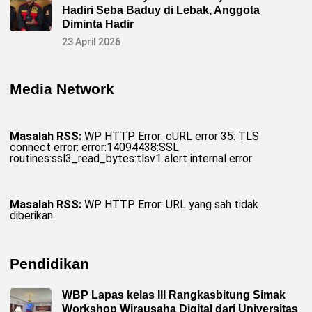
k
Hadiri Seba Baduy di Lebak, Anggota
t
u
Diminta Hadir
r
d
23 April 2026
i
W
i
l
Media Network
a
y
a
h
K
Masalah RSS:
WP HTTP Error: cURL error 35: TLS
a
connect error: error:14094438:SSL
b
routines:ssl3_read_bytes:tlsv1 alert internal error
u
p
a
t
e
Masalah RSS:
WP HTTP Error: URL yang sah tidak
n
diberikan.
L
e
b
a
k
Pendidikan
WBP Lapas kelas III Rangkasbitung Simak
Workshop Wirausaha Digital dari Universitas