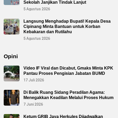
k
Sekolah Janjikan Tindak Lanjut
a
n
5 Agustus 2026
P
e
n
Langsung Menghadap Bupati! Kepala Desa
i
Cipinang Minta Bantuan untuk Korban
n
g
Kebakaran dan Rutilahu
k
a
5 Agustus 2026
t
a
n
P
Opini
e
r
b
a
Video IF Viral dan Dicabut, Gmaks Minta KPK
i
Pantau Proses Pengisian Jabatan BUMD
k
a
17 Juli 2026
n
I
n
Di Balik Ruang Sidang Peradilan Agama:
f
r
Menegakkan Keadilan Melalui Proses Hukum
a
s
7 Juni 2026
t
r
u
Ketum GRIB Jaya Herkules Dijadwalkan