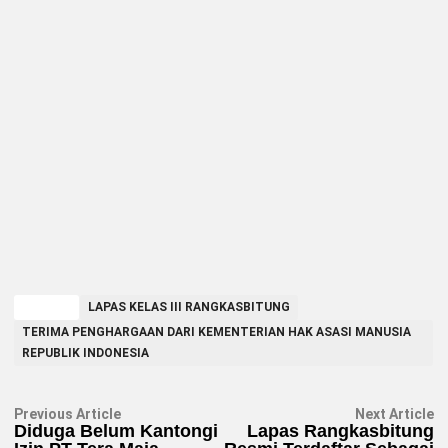
TAGGED
LAPAS KELAS III RANGKASBITUNG
TERIMA PENGHARGAAN DARI KEMENTERIAN HAK ASASI MANUSIA
REPUBLIK INDONESIA
Navigasi
Previous
N
Previous Article
Next Article
article:
ar
Diduga Belum Kantongi
Lapas Rangkasbitung
pos