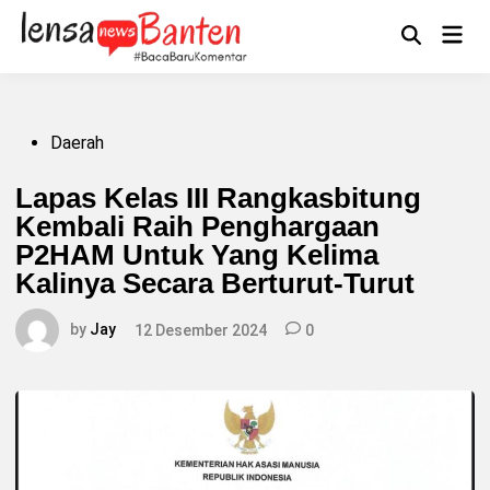
Skip
to
Main
Mengikuti
content
Open
Men
Search
Posted
Daerah
in
Lapas Kelas III Rangkasbitung
Kembali Raih Penghargaan
P2HAM Untuk Yang Kelima
Kalinya Secara Berturut-Turut
by
Jay
12 Desember 2024
0