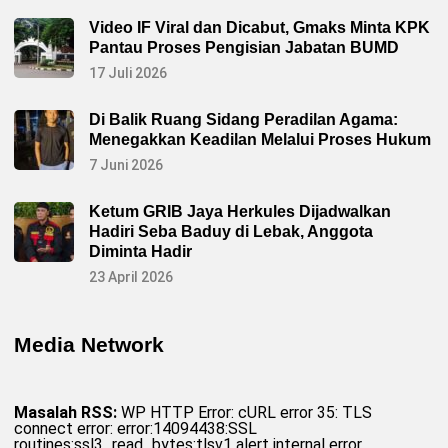
Video IF Viral dan Dicabut, Gmaks Minta KPK
Pantau Proses Pengisian Jabatan BUMD
17 Juli 2026
Di Balik Ruang Sidang Peradilan Agama:
Menegakkan Keadilan Melalui Proses Hukum
7 Juni 2026
Ketum GRIB Jaya Herkules Dijadwalkan
Hadiri Seba Baduy di Lebak, Anggota
Diminta Hadir
23 April 2026
Media Network
Masalah RSS:
WP HTTP Error: cURL error 35: TLS
connect error: error:14094438:SSL
routines:ssl3_read_bytes:tlsv1 alert internal error