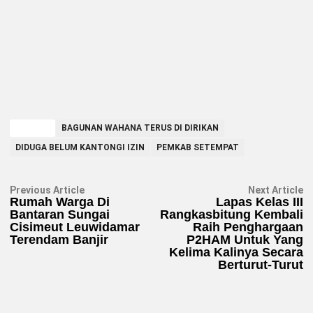
TAGGED
BAGUNAN WAHANA TERUS DI DIRIKAN
DIDUGA BELUM KANTONGI IZIN
PEMKAB SETEMPAT
Navigasi
Previous
N
Previous Article
Next Article
article:
ar
Rumah Warga Di
Lapas Kelas III
pos
Bantaran Sungai
Rangkasbitung Kembali
Cisimeut Leuwidamar
Raih Penghargaan
Terendam Banjir
P2HAM Untuk Yang
Kelima Kalinya Secara
Berturut-Turut