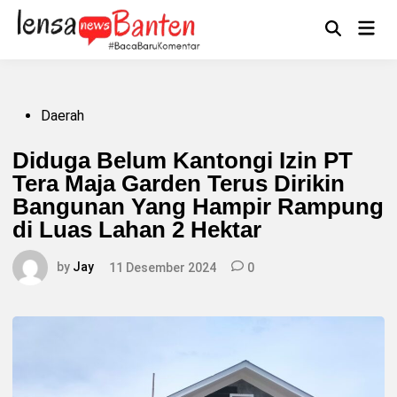
Skip
to
Main
Mengikuti
content
Open
Men
Search
Posted
Daerah
in
Diduga Belum Kantongi Izin PT
Tera Maja Garden Terus Dirikin
Bangunan Yang Hampir Rampung
di Luas Lahan 2 Hektar
by
Jay
11 Desember 2024
0