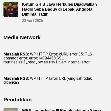
Ketum GRIB Jaya Herkules Dijadwalkan
Hadiri Seba Baduy di Lebak, Anggota
Diminta Hadir
23 April 2026
Media Network
Masalah RSS:
WP HTTP Error: cURL error 35: TLS
connect error: error:14094438:SSL
routines:ssl3_read_bytes:tlsv1 alert internal error
Masalah RSS:
WP HTTP Error: URL yang sah tidak
diberikan.
Pendidikan
WBP Lapas kelas III Rangkasbitung Simak