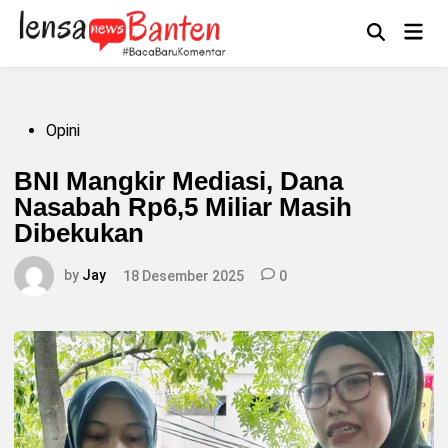
Skip
to
Main
Mengikuti
content
Open
Men
Search
Posted
Opini
in
BNI Mangkir Mediasi, Dana
Nasabah Rp6,5 Miliar Masih
Dibekukan
by
Jay
18 Desember 2025
0