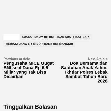
TAGGED
KUASA HUKUM RH BNI TIDAK ADA ITIKAT BAIK
MEDIASI UANG 6.5 MILIAR BANK BNI MANGKIR
Navigasi
Previous
N
Previous Article
Next Article
article:
ar
Pengusaha MICE Gugat
Doa Bersama dan
pos
BNI soal Dana Rp 6,5
Santunan Anak Yatim,
Miliar yang Tak Bisa
Ikhtiar Polres Lebak
Dicairkan
Sambut Tahun Baru
2026
Tinggalkan Balasan