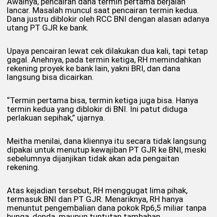
Awalnya, pencairan dana termin pertama berjalan
lancar. Masalah muncul saat pencairan termin kedua.
Dana justru diblokir oleh RCC BNI dengan alasan adanya
utang PT GJR ke bank.
Upaya pencairan lewat cek dilakukan dua kali, tapi tetap
gagal. Anehnya, pada termin ketiga, RH memindahkan
rekening proyek ke bank lain, yakni BRI, dan dana
langsung bisa dicairkan.
“Termin pertama bisa, termin ketiga juga bisa. Hanya
termin kedua yang diblokir di BNI. Ini patut diduga
perlakuan sepihak,” ujarnya.
Meitha menilai, dana kliennya itu secara tidak langsung
dipakai untuk menutup kewajiban PT GJR ke BNI, meski
sebelumnya dijanjikan tidak akan ada pengaitan
rekening.
Atas kejadian tersebut, RH menggugat lima pihak,
termasuk BNI dan PT GJR. Menariknya, RH hanya
menuntut pengembalian dana pokok Rp6,5 miliar tanpa
bunga, denda, maupun tuntutan tambahan.