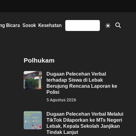
Switch
ng Bicara
Sosok
Kesehatan
Mengikuti
Open
to
Search
light
mode
Polhukam
Dugaan Pelecehan Verbal
terhadap Siswa di Lebak
Berujung Rencana Laporan ke
Polisi
5 Agustus 2026
Dugaan Pelecehan Verbal Melalui
TikTok Dilaporkan ke MTs Negeri
Lebak, Kepala Sekolah Janjikan
Tindak Lanjut