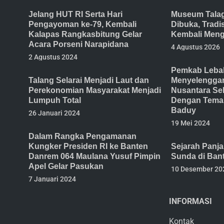
Jelang HUT RI Serta Hari
Museum Tala
Pengayoman ke-79, Kembali
Dibuka, Trad
Kalapas Rangkasbitung Gelar
Kembali Meng
Acara Porseni Narapidana
4 Agustus 2026
2 Agustus 2024
Pemkab Lebak
Talang Selarai Menjadi Laut dan
Menyelenggar
Perekonomian Masyarakat Menjadi
Nusantara Se
Lumpuh Total
Dengan Tema 
Baduy
26 Januari 2024
19 Mei 2024
Dalam Rangka Pengamanan
Kungker Presiden RI ke Banten
Sejarah Panj
Danrem 064 Maulana Yusuf Pimpin
Sunda di Ban
Apel Gelar Pasukan
10 Desember 20
7 Januari 2024
INFORMASI
Kontak