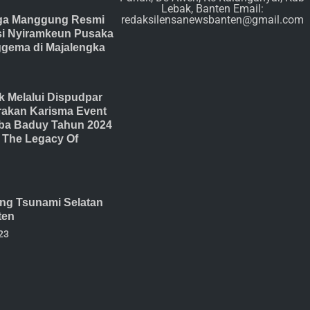
Lebak, Banten Email:
redaksilensanewsbanten@gmail.com
ga Manggung Resmi
isi Nyiramkeun Pusaka
gema di Majalengka
 Melalui Dispudpar
akan Karisma Event
ba Baduy Tahun 2024
The Legacy Of
ang Tsunami Selatan
ten
23