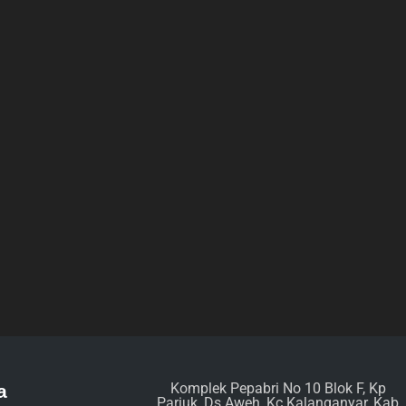
Komplek Pepabri No 10 Blok F, Kp
a
Pariuk, Ds Aweh, Kc Kalanganyar, Kab