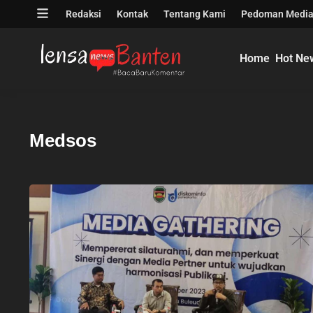
Skip
Open
Redaksi
Kontak
Tentang Kami
Pedoman Media
to
menu
content
Home
Hot Ne
Medsos